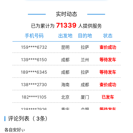
实时动态
71339
已为累计为
人提供服务
手机号码
出发地
目的地
状态
159****6732
昆明
拉萨
查价成功
139****6150
成都
兰州
等待发车
189****6345
成都
拉萨
等待发车
138****2730
海南
成都
查价成功
182****1105
北京
厦门
已发车
138****7926
重庆
合肥
等待发车
评论列表（ 3条）
139****9233
海口
成都
已发出
各自安好ぃ