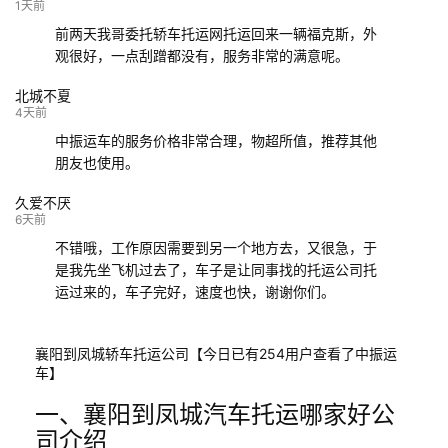
132****9952
成都
玉林
已发车
1天前
前两天我哥委托轿车托运网托运回来一辆福克斯，外
观很好，一点刮蹭都没有，服务非常的满意呢。
北城不夏
4天前
中振运车的服务价格非常合理，物超所值，推荐其他
朋友也使用。
久爱不厌
6天前
不错哦，工作原因需要到另一个地方去，又很急，于
是我先坐飞机过去了，车子是让同事找的托运公司托
运过来的，车子完好，速度也快，谢谢你们。
襄阳到凤城轿车托运公司【今日已有254用户查看了中振运
车】
一、襄阳到凤城汽车托运哪家好公
司介绍