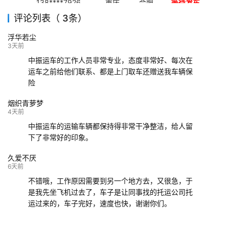
138****7926
重庆
合肥
等待发车
评论列表（ 3条）
139****9233
海口
成都
已发出
浮华若尘
132****9952
成都
玉林
已发车
3天前
中振运车的工作人员非常专业，态度非常好、每次在
运车之前给他们联系、都是上门取车还赠送我车辆保
险
烟织青萝梦
4天前
中振运车的运输车辆都保持得非常干净整洁，给人留
下了非常好的印象。
久爱不厌
6天前
不错哦，工作原因需要到另一个地方去，又很急，于
是我先坐飞机过去了，车子是让同事找的托运公司托
运过来的，车子完好，速度也快，谢谢你们。