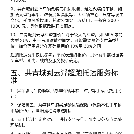
- 100%。
9、共青城到云浮车辆改装与托运收费：经过改装的车辆，如
加装大型行李架、改装底盘高度等，因车辆重心、尺寸等发生
变化，托运风险增加，托运公司会加收费用，一般在 300 -
1000 元，具体根据改装程度而定。
10、共青城到云浮车型加价：对于较大的车型，如 MPV 或特
大型 SUV，由于占用运输空间大，可能需要额外支付车型加
价，加价范围通常在基础费用的 10%至 30%之间。
超跑托运费用仅供参考，不代表最终报价，具体费用需根据实
际车型、距离、线路及服务报价确定。
五、共青城到云浮超跑托运服务标
准
1、验车协助：协助客户办理车辆年检、过户等手续（费用另
计）。
2、保险覆盖：为每辆车购买足额运输保险（保额不低于车辆
市场价值），理赔流程清晰透明。
3、员工培训：定期对员工进行安全操作、服务规范及应急处
理培训。
4、国际托运：提供跨境托运服务，需提前办理海关手续及保