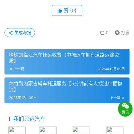
赞
(
0
)
生成海报
0
打赏
樟树到临江汽车托运收费【中振运车拥有道路运输资
质】
上一篇
2025年12月09日
绵竹到内蒙古轿车托运服务【5分钟前有人找过中振物
流】
2025年12月09日
下一篇
微信
我们只运汽车