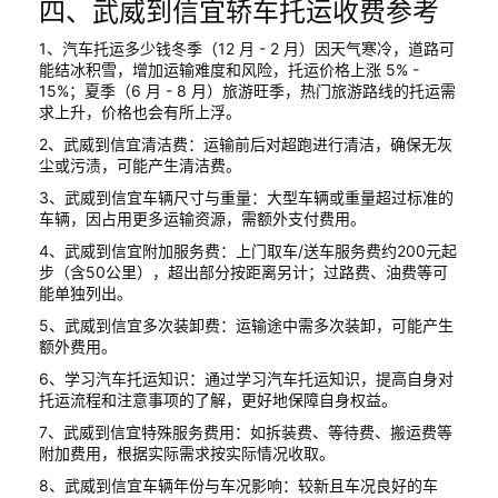
四、武威到信宜轿车托运收费参考
1、汽车托运多少钱冬季（12 月 - 2 月）因天气寒冷，道路可
能结冰积雪，增加运输难度和风险，托运价格上涨 5% -
15%；夏季（6 月 - 8 月）旅游旺季，热门旅游路线的托运需
求上升，价格也会有所上浮。
2、武威到信宜清洁费：运输前后对超跑进行清洁，确保无灰
尘或污渍，可能产生清洁费。
3、武威到信宜车辆尺寸与重量：大型车辆或重量超过标准的
车辆，因占用更多运输资源，需额外支付费用。
4、武威到信宜附加服务费：上门取车/送车服务费约200元起
步（含50公里），超出部分按距离另计；过路费、油费等可
能单独列出。
5、武威到信宜多次装卸费：运输途中需多次装卸，可能产生
额外费用。
6、学习汽车托运知识：通过学习汽车托运知识，提高自身对
托运流程和注意事项的了解，更好地保障自身权益。
7、武威到信宜特殊服务费用：如拆装费、等待费、搬运费等
附加费用，根据实际需求按实际情况收取。
8、武威到信宜车辆年份与车况影响：较新且车况良好的车