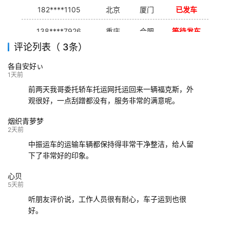
182****1105
北京
厦门
已发车
138****7926
重庆
合肥
等待发车
评论列表（ 3条）
139****9233
海口
成都
已发出
各自安好ぃ
132****9952
成都
玉林
已发车
1天前
前两天我哥委托轿车托运网托运回来一辆福克斯，外
观很好，一点刮蹭都没有，服务非常的满意呢。
烟织青萝梦
2天前
中振运车的运输车辆都保持得非常干净整洁，给人留
下了非常好的印象。
心贝
5天前
听朋友评价说，工作人员很有耐心，车子运到也很
好。