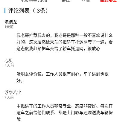
138****7926
重庆
合肥
等待发车
评论列表（ 3条）
139****9233
海口
成都
已发出
泡泡龙
132****9952
成都
玉林
已发车
1天前
我老哥推荐我去的，我老哥是那种一般不喜欢说什么
好的，这次居然破天荒的把轿车托运网夸了一遍，看
这态度我赶紧把车交给了轿车托运网，很放心
心贝
4天前
听朋友评价说，工作人员很有耐心，车子运到也很
好。
浮华若尘
7天前
中振运车的工作人员非常专业，态度非常好、每次在
运车之前给他们联系、都是上门取车还赠送我车辆保
险