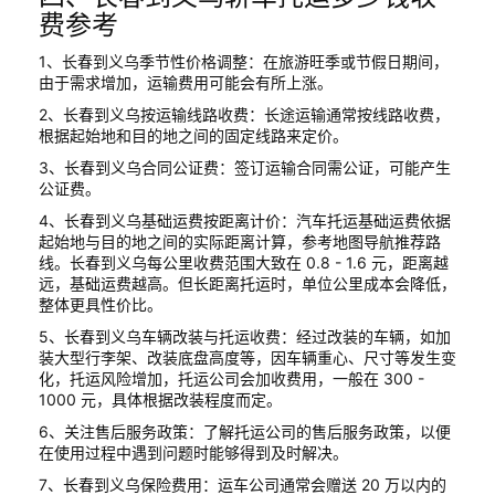
费参考
1、长春到义乌季节性价格调整：在旅游旺季或节假日期间，
由于需求增加，运输费用可能会有所上涨。
2、长春到义乌按运输线路收费：长途运输通常按线路收费，
根据起始地和目的地之间的固定线路来定价。
3、长春到义乌合同公证费：签订运输合同需公证，可能产生
公证费。
4、长春到义乌基础运费按距离计价：汽车托运基础运费依据
起始地与目的地之间的实际距离计算，参考地图导航推荐路
线。长春到义乌每公里收费范围大致在 0.8 - 1.6 元，距离越
远，基础运费越高。但长距离托运时，单位公里成本会降低，
整体更具性价比。
5、长春到义乌车辆改装与托运收费：经过改装的车辆，如加
装大型行李架、改装底盘高度等，因车辆重心、尺寸等发生变
化，托运风险增加，托运公司会加收费用，一般在 300 -
1000 元，具体根据改装程度而定。
6、关注售后服务政策：了解托运公司的售后服务政策，以便
在使用过程中遇到问题时能够得到及时解决。
7、长春到义乌保险费用：运车公司通常会赠送 20 万以内的