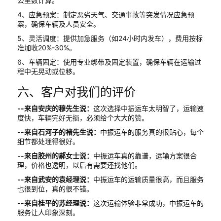
公里数计算。
4、应急预案：制定恶劣天气、交通事故等突发情况应急预
案，确保车辆及人员安全。
5、灵活调度：提供加急服务（如24小时内发车），费用按标
准加收20%-30%。
6、车辆固定：使用专业绑带及固定装置，确保车辆在运输过
程中无晃动或位移。
六、客户对我们的评价
--来自安庆的穆先生说：
这次选择中振运车太明智了，运输速
度快，车辆完好无损，必须给个大大的赞。
--来自石河子的褚先生说：
中振运车的服务真的很贴心，每个
细节都处理得很好。
--来自胶州的郝女士说：
中振运车真的靠谱，运输方案很合
理，价格也透明，以后有需要还找他们。
--来自武安的袁经理说：
中振运车的运输质量很高，而且服务
也很到位，真的很不错。
--来自桂平的苏经理说：
这次运输体验非常成功，中振运车的
服务让人印象深刻。