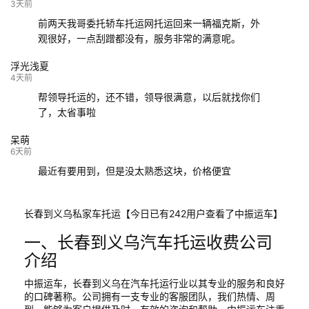
132****9952
成都
玉林
已发车
3天前
前两天我哥委托轿车托运网托运回来一辆福克斯，外
观很好，一点刮蹭都没有，服务非常的满意呢。
浮光浅夏
4天前
帮领导托运的，还不错，领导很满意，以后就找你们
了，太省事啦
呆萌
6天前
最近有要用到，但是没太熟悉这块，价格便宜
长春到义乌私家车托运【今日已有242用户查看了中振运车】
一、长春到义乌汽车托运收费公司
介绍
中振运车，长春到义乌在汽车托运行业以其专业的服务和良好
的口碑著称。公司拥有一支专业的客服团队，我们热情、周