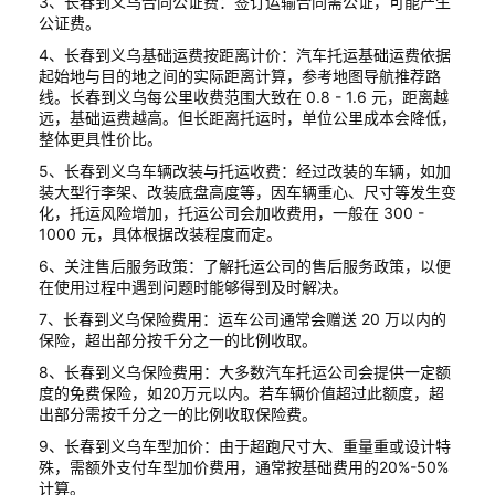
3、长春到义乌合同公证费：签订运输合同需公证，可能产生
公证费。
4、长春到义乌基础运费按距离计价：汽车托运基础运费依据
起始地与目的地之间的实际距离计算，参考地图导航推荐路
线。长春到义乌每公里收费范围大致在 0.8 - 1.6 元，距离越
远，基础运费越高。但长距离托运时，单位公里成本会降低，
整体更具性价比。
5、长春到义乌车辆改装与托运收费：经过改装的车辆，如加
装大型行李架、改装底盘高度等，因车辆重心、尺寸等发生变
化，托运风险增加，托运公司会加收费用，一般在 300 -
1000 元，具体根据改装程度而定。
6、关注售后服务政策：了解托运公司的售后服务政策，以便
在使用过程中遇到问题时能够得到及时解决。
7、长春到义乌保险费用：运车公司通常会赠送 20 万以内的
保险，超出部分按千分之一的比例收取。
8、长春到义乌保险费用：大多数汽车托运公司会提供一定额
度的免费保险，如20万元以内。若车辆价值超过此额度，超
出部分需按千分之一的比例收取保险费。
9、长春到义乌车型加价：由于超跑尺寸大、重量重或设计特
殊，需额外支付车型加价费用，通常按基础费用的20%-50%
计算。