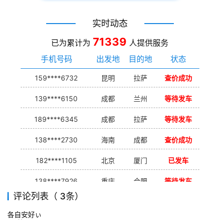
实时动态
71339
已为累计为
人提供服务
手机号码
出发地
目的地
状态
159****6732
昆明
拉萨
查价成功
139****6150
成都
兰州
等待发车
189****6345
成都
拉萨
等待发车
138****2730
海南
成都
查价成功
182****1105
北京
厦门
已发车
138****7926
重庆
合肥
等待发车
评论列表（ 3条）
139****9233
海口
成都
已发出
各自安好ぃ