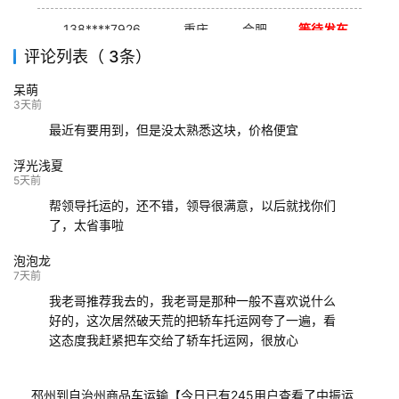
138****7926
重庆
合肥
等待发车
评论列表（ 3条）
139****9233
海口
成都
已发出
呆萌
132****9952
成都
玉林
已发车
3天前
最近有要用到，但是没太熟悉这块，价格便宜
浮光浅夏
5天前
帮领导托运的，还不错，领导很满意，以后就找你们
了，太省事啦
泡泡龙
7天前
我老哥推荐我去的，我老哥是那种一般不喜欢说什么
好的，这次居然破天荒的把轿车托运网夸了一遍，看
这态度我赶紧把车交给了轿车托运网，很放心
邳州到自治州商品车运输【今日已有245用户查看了中振运