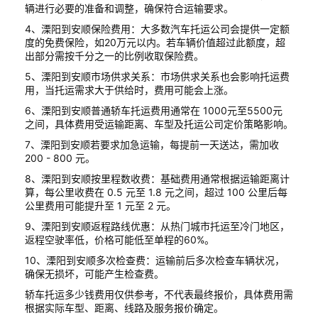
辆进行必要的准备和调整，确保符合运输要求。
4、溧阳到安顺保险费用：大多数汽车托运公司会提供一定额
度的免费保险，如20万元以内。若车辆价值超过此额度，超
出部分需按千分之一的比例收取保险费。
5、溧阳到安顺市场供求关系：市场供求关系也会影响托运费
用，当托运需求大于供给时，费用可能会上涨。
6、溧阳到安顺普通轿车托运费用通常在 1000元至5500元
之间，具体费用受运输距离、车型及托运公司定价策略影响。
7、溧阳到安顺若要求加急运输，每提前一天送达，需加收
200 - 800 元。
8、溧阳到安顺按里程数收费：基础费用通常根据运输距离计
算，每公里收费在 0.5 元至 1.8 元之间，超过 100 公里后每
公里费用可能提升至 1 元至 2 元。
9、溧阳到安顺返程路线优惠：从热门城市托运至冷门地区，
返程空驶率低，价格可能低至单程的60%。
10、溧阳到安顺多次检查费：运输前后多次检查车辆状况，
确保无损坏，可能产生检查费。
轿车托运多少钱费用仅供参考，不代表最终报价，具体费用需
根据实际车型、距离、线路及服务报价确定。