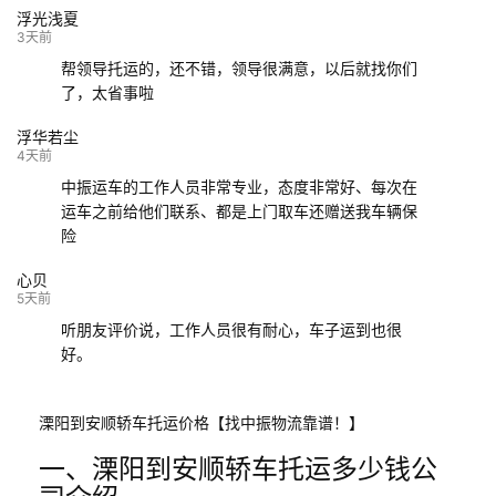
浮光浅夏
132****9952
成都
玉林
已发车
3天前
帮领导托运的，还不错，领导很满意，以后就找你们
了，太省事啦
浮华若尘
4天前
中振运车的工作人员非常专业，态度非常好、每次在
运车之前给他们联系、都是上门取车还赠送我车辆保
险
心贝
5天前
听朋友评价说，工作人员很有耐心，车子运到也很
好。
溧阳到安顺轿车托运价格【找中振物流靠谱！】
一、溧阳到安顺轿车托运多少钱公