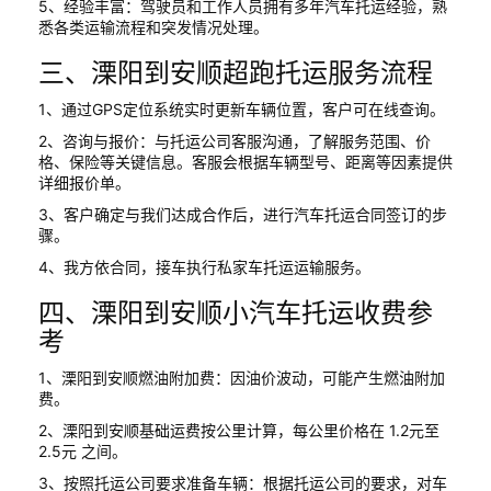
5、经验丰富：驾驶员和工作人员拥有多年汽车托运经验，熟
悉各类运输流程和突发情况处理。
三、溧阳到安顺超跑托运服务流程
1、通过GPS定位系统实时更新车辆位置，客户可在线查询。
2、咨询与报价：与托运公司客服沟通，了解服务范围、价
格、保险等关键信息。客服会根据车辆型号、距离等因素提供
详细报价单。
3、客户确定与我们达成合作后，进行汽车托运合同签订的步
骤。
4、我方依合同，接车执行私家车托运运输服务。
四、溧阳到安顺小汽车托运收费参
考
1、溧阳到安顺燃油附加费：因油价波动，可能产生燃油附加
费。
2、溧阳到安顺基础运费按公里计算，每公里价格在 1.2元至
2.5元 之间。
3、按照托运公司要求准备车辆：根据托运公司的要求，对车