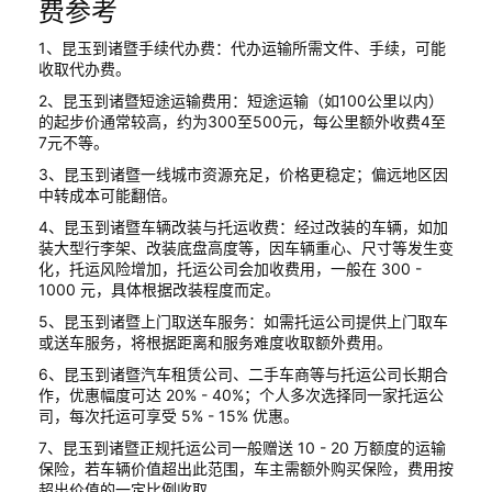
费参考
1、昆玉到诸暨手续代办费：代办运输所需文件、手续，可能
收取代办费。
2、昆玉到诸暨短途运输费用：短途运输（如100公里以内）
的起步价通常较高，约为300至500元，每公里额外收费4至
7元不等。
3、昆玉到诸暨一线城市资源充足，价格更稳定；偏远地区因
中转成本可能翻倍。
4、昆玉到诸暨车辆改装与托运收费：经过改装的车辆，如加
装大型行李架、改装底盘高度等，因车辆重心、尺寸等发生变
化，托运风险增加，托运公司会加收费用，一般在 300 -
1000 元，具体根据改装程度而定。
5、昆玉到诸暨上门取送车服务：如需托运公司提供上门取车
或送车服务，将根据距离和服务难度收取额外费用。
6、昆玉到诸暨汽车租赁公司、二手车商等与托运公司长期合
作，优惠幅度可达 20% - 40%；个人多次选择同一家托运公
司，每次托运可享受 5% - 15% 优惠。
7、昆玉到诸暨正规托运公司一般赠送 10 - 20 万额度的运输
保险，若车辆价值超出此范围，车主需额外购买保险，费用按
超出价值的一定比例收取。