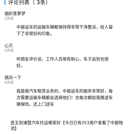
评论列表（ 3条）
139****9233
海口
成都
已发出
烟织青萝梦
132****9952
成都
玉林
已发车
2天前
中振运车的运输车辆都保持得非常干净整洁，给人留
下了非常好的印象。
心贝
5天前
听朋友评价说，工作人员很有耐心，车子运到也很
好。
佣兵一下
6天前
我是做汽车租赁业务的、中振运车的服务非常好，每
次需要运输车辆都会选择他们！也每次都给我赠送车
辆保险。还上门送车
昆玉到诸暨汽车托运哪家好【今日已有253用户查看了中振物
流】