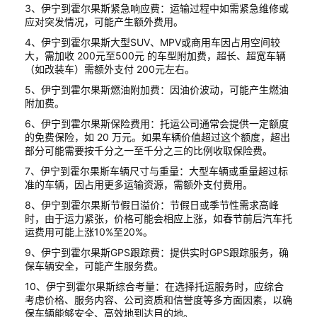
3、伊宁到霍尔果斯紧急响应费：运输过程中如需紧急维修或
应对突发情况，可能产生额外费用。
4、伊宁到霍尔果斯大型SUV、MPV或商用车因占用空间较
大，需加收 200元至500元 的车型附加费，超长、超宽车辆
（如改装车）需额外支付 200元左右。
5、伊宁到霍尔果斯燃油附加费：因油价波动，可能产生燃油
附加费。
6、伊宁到霍尔果斯保险费用：托运公司通常会提供一定额度
的免费保险，如 20 万元。如果车辆价值超过这个额度，超出
部分可能需要按千分之一至千分之三的比例收取保险费。
7、伊宁到霍尔果斯车辆尺寸与重量：大型车辆或重量超过标
准的车辆，因占用更多运输资源，需额外支付费用。
8、伊宁到霍尔果斯节假日溢价：节假日或季节性需求高峰
时，由于运力紧张，价格可能会相应上涨，如春节前后汽车托
运费用可能上涨10%至20%。
9、伊宁到霍尔果斯GPS跟踪费：提供实时GPS跟踪服务，确
保车辆安全，可能产生服务费。
10、伊宁到霍尔果斯综合考量：在选择托运服务时，应综合
考虑价格、服务内容、公司资质和信誉度等多方面因素，以确
保车辆能够安全、高效地到达目的地。