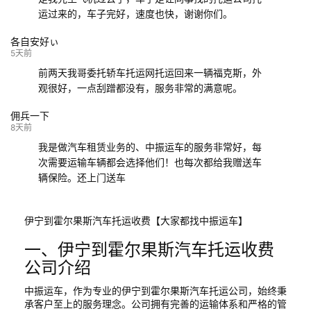
运过来的，车子完好，速度也快，谢谢你们。
各自安好ぃ
5天前
前两天我哥委托轿车托运网托运回来一辆福克斯，外
观很好，一点刮蹭都没有，服务非常的满意呢。
佣兵一下
8天前
我是做汽车租赁业务的、中振运车的服务非常好，每
次需要运输车辆都会选择他们！也每次都给我赠送车
辆保险。还上门送车
伊宁到霍尔果斯汽车托运收费【大家都找中振运车】
一、伊宁到霍尔果斯汽车托运收费
公司介绍
中振运车，作为专业的伊宁到霍尔果斯汽车托运公司，始终秉
承客户至上的服务理念。公司拥有完善的运输体系和严格的管