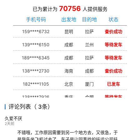
70756
已为累计为
人提供服务
手机号码
出发地
目的地
状态
159****6732
昆明
拉萨
查价成功
139****6150
成都
兰州
等待发车
189****6345
成都
拉萨
等待发车
138****2730
海南
成都
查价成功
182****1105
北京
厦门
已发车
138****7926
重庆
合肥
等待发车
评论列表（ 3条）
139****9233
海口
成都
已发出
久爱不厌
132****9952
成都
玉林
已发车
2天前
不错哦，工作原因需要到另一个地方去，又很急，于
是我先坐飞机过去了，车子是让同事找的托运公司托