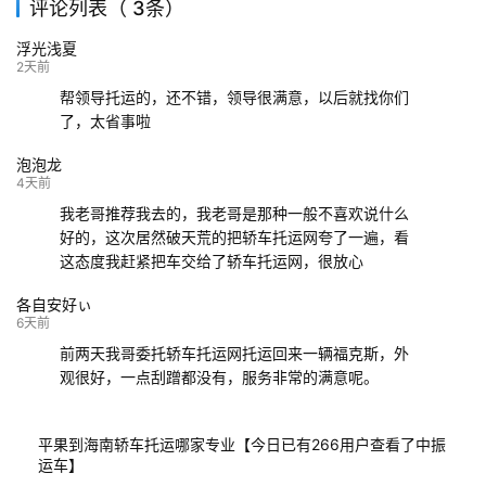
评论列表（ 3条）
139****9233
海口
成都
已发出
浮光浅夏
132****9952
成都
玉林
已发车
2天前
帮领导托运的，还不错，领导很满意，以后就找你们
了，太省事啦
泡泡龙
4天前
我老哥推荐我去的，我老哥是那种一般不喜欢说什么
好的，这次居然破天荒的把轿车托运网夸了一遍，看
这态度我赶紧把车交给了轿车托运网，很放心
各自安好ぃ
6天前
前两天我哥委托轿车托运网托运回来一辆福克斯，外
观很好，一点刮蹭都没有，服务非常的满意呢。
平果到海南轿车托运哪家专业【今日已有266用户查看了中振
运车】