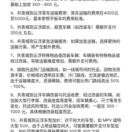
基础上加收 300 - 800 元。
4、共青城到云浮笼车运输费用：笼车运输的费用在4000元
至5000元，基本参照平板车的费用标准。
5、共青城到云浮超长、超宽车辆（如改装车）需额外支付
200元 左右。
6、共青城到云浮紧急运输服务：如需加急运输，选择更快的
运输方案，将产生额外费用。
7、共青城到云浮特殊物品或改装车辆：车辆装有特殊物品或
经过改装，导致运输难度增加，需额外支付费用。
8、超跑托运热门运输路线，如一线城市间的托运，因物流资
源丰富，价格相对透明且实惠；冷门路线，尤其是偏远地区，
由于运输难度大、资源稀缺，费用可能比热门路线高出 50%
- 100%。
9、共青城到云浮车辆改装与托运收费：经过改装的车辆，如
加装大型行李架、改装底盘高度等，因车辆重心、尺寸等发生
变化，托运风险增加，托运公司会加收费用，一般在 300 -
1000 元，具体根据改装程度而定。
10、共青城到云浮车型加价：对于较大的车型，如 MPV 或特
大型 SUV，由于占用运输空间大，可能需要额外支付车型加
价，加价范围通常在基础费用的 10%至 30%之间。