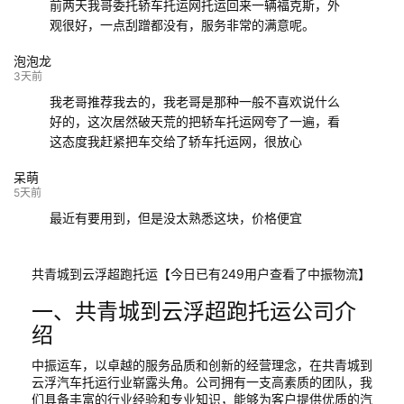
前两天我哥委托轿车托运网托运回来一辆福克斯，外
观很好，一点刮蹭都没有，服务非常的满意呢。
泡泡龙
3天前
我老哥推荐我去的，我老哥是那种一般不喜欢说什么
好的，这次居然破天荒的把轿车托运网夸了一遍，看
这态度我赶紧把车交给了轿车托运网，很放心
呆萌
5天前
最近有要用到，但是没太熟悉这块，价格便宜
共青城到云浮超跑托运【今日已有249用户查看了中振物流】
一、共青城到云浮超跑托运公司介
绍
中振运车，以卓越的服务品质和创新的经营理念，在共青城到
云浮汽车托运行业崭露头角。公司拥有一支高素质的团队，我
们具备丰富的行业经验和专业知识，能够为客户提供优质的汽