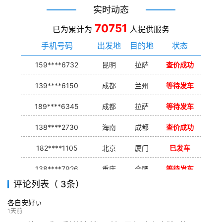
实时动态
70751
已为累计为
人提供服务
手机号码
出发地
目的地
状态
159****6732
昆明
拉萨
查价成功
139****6150
成都
兰州
等待发车
189****6345
成都
拉萨
等待发车
138****2730
海南
成都
查价成功
182****1105
北京
厦门
已发车
138****7926
重庆
合肥
等待发车
评论列表（ 3条）
139****9233
海口
成都
已发出
各自安好ぃ
132****9952
成都
玉林
已发车
1天前