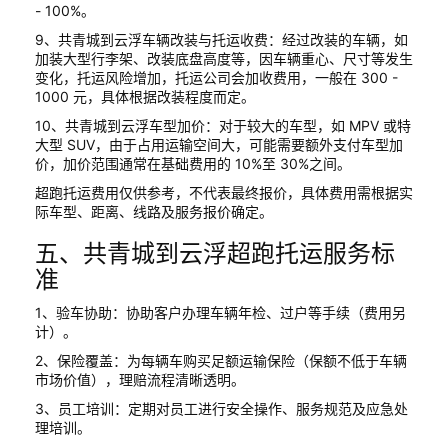
- 100%。
9、共青城到云浮车辆改装与托运收费：经过改装的车辆，如
加装大型行李架、改装底盘高度等，因车辆重心、尺寸等发生
变化，托运风险增加，托运公司会加收费用，一般在 300 -
1000 元，具体根据改装程度而定。
10、共青城到云浮车型加价：对于较大的车型，如 MPV 或特
大型 SUV，由于占用运输空间大，可能需要额外支付车型加
价，加价范围通常在基础费用的 10%至 30%之间。
超跑托运费用仅供参考，不代表最终报价，具体费用需根据实
际车型、距离、线路及服务报价确定。
五、共青城到云浮超跑托运服务标
准
1、验车协助：协助客户办理车辆年检、过户等手续（费用另
计）。
2、保险覆盖：为每辆车购买足额运输保险（保额不低于车辆
市场价值），理赔流程清晰透明。
3、员工培训：定期对员工进行安全操作、服务规范及应急处
理培训。