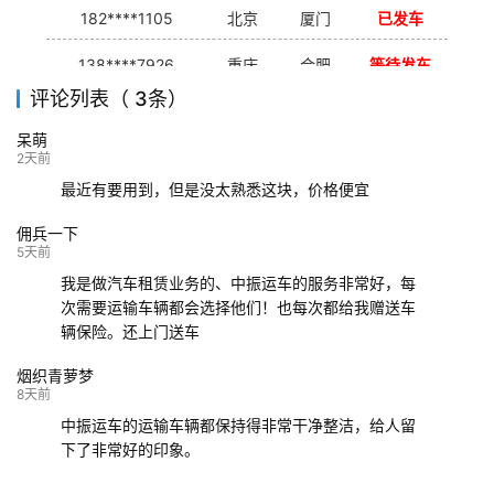
182****1105
北京
厦门
已发车
138****7926
重庆
合肥
等待发车
评论列表（ 3条）
139****9233
海口
成都
已发出
呆萌
132****9952
成都
玉林
已发车
2天前
最近有要用到，但是没太熟悉这块，价格便宜
佣兵一下
5天前
我是做汽车租赁业务的、中振运车的服务非常好，每
次需要运输车辆都会选择他们！也每次都给我赠送车
辆保险。还上门送车
烟织青萝梦
8天前
中振运车的运输车辆都保持得非常干净整洁，给人留
下了非常好的印象。