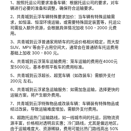
1、按照托运公司要求准备车辆：根据托运公司的要求，对车
辆进行必要的准备和调整，确保符合运输要求。
2、共青城到云浮车辆特殊要求加价：当车辆有特殊运输需
求，如恒温、恒湿环境运输，或需要特殊固定装置等，托运公
司需投入额外资源，会根据具体情况加收 500 - 2000 元费
用。
3、共青城到云浮普通家用轿车的托运价格相对稳定，而大型
SUV、MPV 等由于占用空间大，通常会在普通轿车托运费用
基础上加收 300 - 800 元。
4、共青城到云浮笼车运输费用：笼车运输的费用在4000元
至5000元，基本参照平板车的费用标准。
5、共青城到云浮超长、超宽车辆（如改装车）需额外支付
200元 左右。
6、共青城到云浮紧急运输服务：如需加急运输，选择更快的
运输方案，将产生额外费用。
7、共青城到云浮特殊物品或改装车辆：车辆装有特殊物品或
经过改装，导致运输难度增加，需额外支付费用。
8、超跑托运热门运输路线，如一线城市间的托运，因物流资
源丰富，价格相对透明且实惠；冷门路线，尤其是偏远地区，
由于运输难度大、资源稀缺，费用可能比热门路线高出 50%