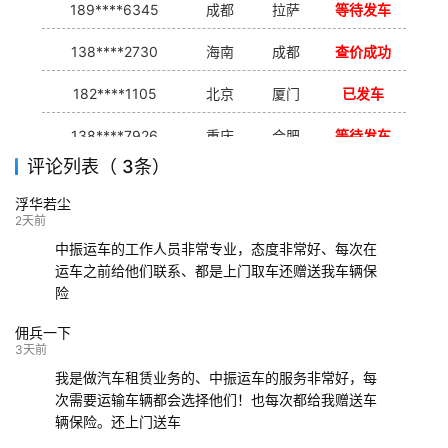
189****6345
成都
拉萨
等待发车
138****2730
海南
成都
查价成功
182****1105
北京
厦门
已发车
138****7926
重庆
合肥
等待发车
评论列表（ 3条）
139****9233
海口
成都
已发出
浮华若尘
132****9952
成都
玉林
已发车
2天前
中振运车的工作人员非常专业，态度非常好、每次在
运车之前给他们联系、都是上门取车还赠送我车辆保
险
佣兵一下
3天前
我是做汽车租赁业务的、中振运车的服务非常好，每
次需要运输车辆都会选择他们！也每次都给我赠送车
辆保险。还上门送车