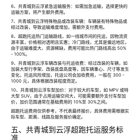
6、共青城到云浮紧急运输服务：如需加急运输，选择更快的
运输方案，将产生额外费用。
7、共青城到云浮特殊物品或改装车辆：车辆装有特殊物品或
经过改装，导致运输难度增加，需额外支付费用。
8、超跑托运热门运输路线，如一线城市间的托运，因物流资
源丰富，价格相对透明且实惠；冷门路线，尤其是偏远地区，
由于运输难度大、资源稀缺，费用可能比热门路线高出 50%
- 100%。
9、共青城到云浮车辆改装与托运收费：经过改装的车辆，如
加装大型行李架、改装底盘高度等，因车辆重心、尺寸等发生
变化，托运风险增加，托运公司会加收费用，一般在 300 -
1000 元，具体根据改装程度而定。
10、共青城到云浮车型加价：对于较大的车型，如 MPV 或特
大型 SUV，由于占用运输空间大，可能需要额外支付车型加
价，加价范围通常在基础费用的 10%至 30%之间。
超跑托运费用仅供参考，不代表最终报价，具体费用需根据实
际车型、距离、线路及服务报价确定。
五、共青城到云浮超跑托运服务标
准