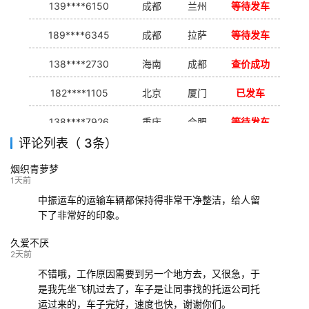
139****6150
成都
兰州
等待发车
189****6345
成都
拉萨
等待发车
138****2730
海南
成都
查价成功
182****1105
北京
厦门
已发车
138****7926
重庆
合肥
等待发车
评论列表（ 3条）
139****9233
海口
成都
已发出
烟织青萝梦
132****9952
成都
玉林
已发车
1天前
中振运车的运输车辆都保持得非常干净整洁，给人留
下了非常好的印象。
久爱不厌
2天前
不错哦，工作原因需要到另一个地方去，又很急，于
是我先坐飞机过去了，车子是让同事找的托运公司托
运过来的，车子完好，速度也快，谢谢你们。