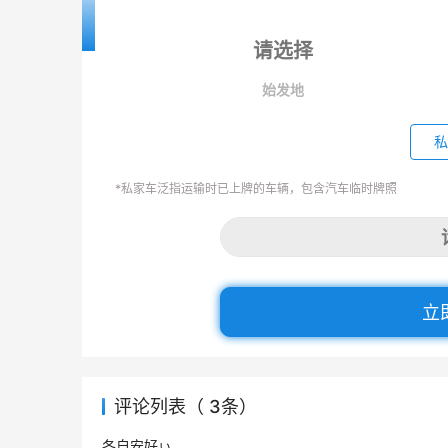
始发地
私
*私家车泛指运输时已上牌的车辆，包含汽车临时牌照
立
评论列表（ 3条）
各自安好ぃ