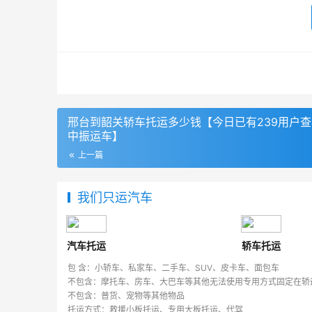
邢台到韶关轿车托运多少钱【今日已有239用户
中振运车】
上一篇
我们只运汽车
汽车托运
轿车托运
包 含：小轿车、私家车、二手车、SUV、皮卡车、面包车
不包含：摩托车、房车、大巴车等其他无法使用专用方式固定在轿
不包含：普货、宠物等其他物品
托运方式：救援小板托运、专用大板托运、代驾