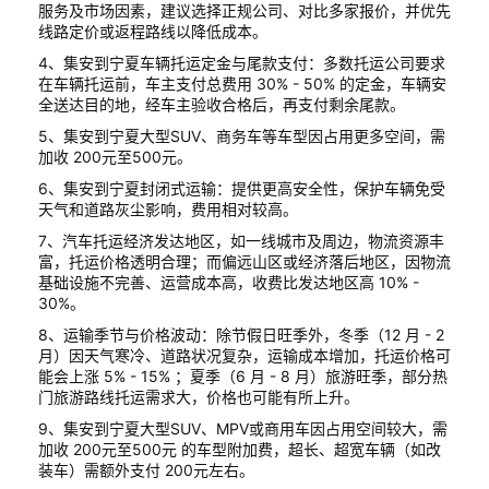
服务及市场因素，建议选择正规公司、对比多家报价，并优先
线路定价或返程路线以降低成本。
4、集安到宁夏车辆托运定金与尾款支付：多数托运公司要求
在车辆托运前，车主支付总费用 30% - 50% 的定金，车辆安
全送达目的地，经车主验收合格后，再支付剩余尾款。
5、集安到宁夏大型SUV、商务车等车型因占用更多空间，需
加收 200元至500元。
6、集安到宁夏封闭式运输：提供更高安全性，保护车辆免受
天气和道路灰尘影响，费用相对较高。
7、汽车托运经济发达地区，如一线城市及周边，物流资源丰
富，托运价格透明合理；而偏远山区或经济落后地区，因物流
基础设施不完善、运营成本高，收费比发达地区高 10% -
30%。
8、运输季节与价格波动：除节假日旺季外，冬季（12 月 - 2
月）因天气寒冷、道路状况复杂，运输成本增加，托运价格可
能会上涨 5% - 15% ；夏季（6 月 - 8 月）旅游旺季，部分热
门旅游路线托运需求大，价格也可能有所上升。
9、集安到宁夏大型SUV、MPV或商用车因占用空间较大，需
加收 200元至500元 的车型附加费，超长、超宽车辆（如改
装车）需额外支付 200元左右。