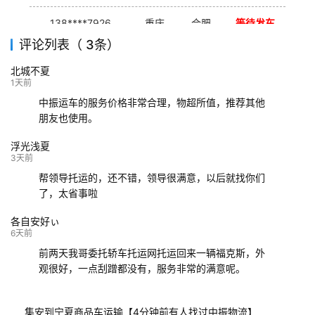
138****7926
重庆
合肥
等待发车
评论列表（ 3条）
139****9233
海口
成都
已发出
北城不夏
132****9952
成都
玉林
已发车
1天前
中振运车的服务价格非常合理，物超所值，推荐其他
朋友也使用。
浮光浅夏
3天前
帮领导托运的，还不错，领导很满意，以后就找你们
了，太省事啦
各自安好ぃ
6天前
前两天我哥委托轿车托运网托运回来一辆福克斯，外
观很好，一点刮蹭都没有，服务非常的满意呢。
集安到宁夏商品车运输【4分钟前有人找过中振物流】