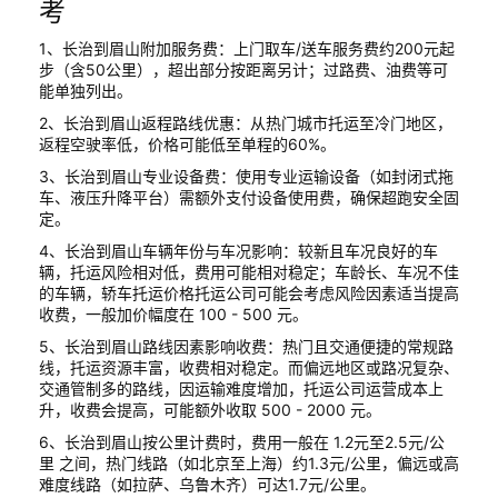
考
1、长治到眉山附加服务费：上门取车/送车服务费约200元起
步（含50公里），超出部分按距离另计；过路费、油费等可
能单独列出。
2、长治到眉山返程路线优惠：从热门城市托运至冷门地区，
返程空驶率低，价格可能低至单程的60%。
3、长治到眉山专业设备费：使用专业运输设备（如封闭式拖
车、液压升降平台）需额外支付设备使用费，确保超跑安全固
定。
4、长治到眉山车辆年份与车况影响：较新且车况良好的车
辆，托运风险相对低，费用可能相对稳定；车龄长、车况不佳
的车辆，轿车托运价格托运公司可能会考虑风险因素适当提高
收费，一般加价幅度在 100 - 500 元。
5、长治到眉山路线因素影响收费：热门且交通便捷的常规路
线，托运资源丰富，收费相对稳定。而偏远地区或路况复杂、
交通管制多的路线，因运输难度增加，托运公司运营成本上
升，收费会提高，可能额外收取 500 - 2000 元。
6、长治到眉山按公里计费时，费用一般在 1.2元至2.5元/公
里 之间，热门线路（如北京至上海）约1.3元/公里，偏远或高
难度线路（如拉萨、乌鲁木齐）可达1.7元/公里。