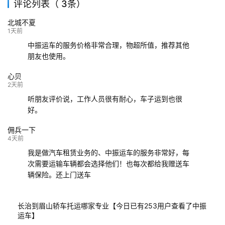
评论列表（ 3条）
139****9233
海口
成都
已发出
北城不夏
132****9952
成都
玉林
已发车
1天前
中振运车的服务价格非常合理，物超所值，推荐其他
朋友也使用。
心贝
2天前
听朋友评价说，工作人员很有耐心，车子运到也很
好。
佣兵一下
4天前
我是做汽车租赁业务的、中振运车的服务非常好，每
次需要运输车辆都会选择他们！也每次都给我赠送车
辆保险。还上门送车
长治到眉山轿车托运哪家专业【今日已有253用户查看了中振
运车】