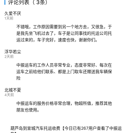
评论列表（ 3条）
139****9233
海口
成都
已发出
久爱不厌
132****9952
成都
玉林
已发车
1天前
不错哦，工作原因需要到另一个地方去，又很急，于
是我先坐飞机过去了，车子是让同事找的托运公司托
运过来的，车子完好，速度也快，谢谢你们。
浮华若尘
2天前
中振运车的工作人员非常专业，态度非常好、每次在
运车之前给他们联系、都是上门取车还赠送我车辆保
险
北城不夏
4天前
中振运车的服务价格非常合理，物超所值，推荐其他
朋友也使用。
葫芦岛到宣城汽车托运收费【今日已有267用户查看了中振运