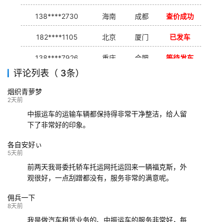
138****2730
海南
成都
查价成功
182****1105
北京
厦门
已发车
138****7926
重庆
合肥
等待发车
评论列表（ 3条）
139****9233
海口
成都
已发出
烟织青萝梦
132****9952
成都
玉林
已发车
2天前
中振运车的运输车辆都保持得非常干净整洁，给人留
下了非常好的印象。
各自安好ぃ
5天前
前两天我哥委托轿车托运网托运回来一辆福克斯，外
观很好，一点刮蹭都没有，服务非常的满意呢。
佣兵一下
8天前
我是做汽车租赁业务的、中振运车的服务非常好，每