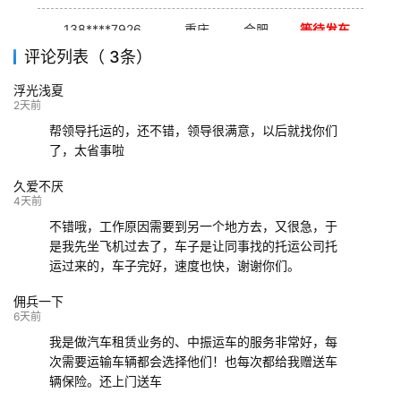
138****7926
重庆
合肥
等待发车
评论列表（ 3条）
139****9233
海口
成都
已发出
浮光浅夏
132****9952
成都
玉林
已发车
2天前
帮领导托运的，还不错，领导很满意，以后就找你们
了，太省事啦
久爱不厌
4天前
不错哦，工作原因需要到另一个地方去，又很急，于
是我先坐飞机过去了，车子是让同事找的托运公司托
运过来的，车子完好，速度也快，谢谢你们。
佣兵一下
6天前
我是做汽车租赁业务的、中振运车的服务非常好，每
次需要运输车辆都会选择他们！也每次都给我赠送车
辆保险。还上门送车