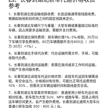
参考
1、长春到湖北按运输线路收费：长途运输通常按线路收费，
根据起始地和目的地之间的固定线路来定价。
2、长春到湖北车辆尺寸与重量：大型车辆或重量超过标准的
车辆，因占用更多运输资源，需额外支付费用。
3、长春到湖北保险费用：按车辆价值1‰-3‰收取，20万以
下车辆可享免费保险，60万车辆需额外支付400元（（60
万-20万）×1‰）。
4、长春到湖北手续代办费：代办运输所需文件、手续，可能
收取代办费。
5、长春到湖北夜间运输费：若需在夜间或非工作时间运输，
可能产生夜间服务费。
6、长春到湖北返程车托运价格优势：返程车托运因车辆需返
程，有空余运力，价格相对有优势，可能比正常托运费用低
10% - 30% ，但需关注车辆运输时间和路线是否合适。
7、长春到湖北车型差异导致加价：普通家用小轿车托运价格
相对标准。若车型为大型 SUV、MPV 或跑车等，因其占用托
运车辆空间更大，会产生额外费用。长春到湖北通常大型车比
普通小轿车加收 300 - 800 元 / 台。