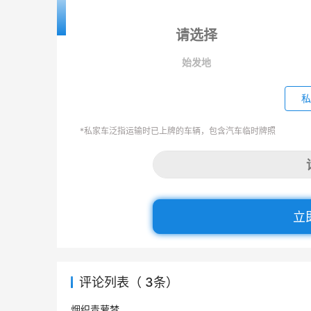
始发地
私
*私家车泛指运输时已上牌的车辆，包含汽车临时牌照
立
评论列表（ 3条）
烟织青萝梦