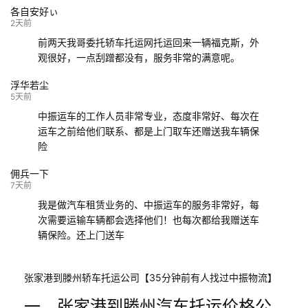
各自安好ぃ
132****9952
成都
玉林
已发车
2天前
前两天我哥委托轿车托运网托运回来一辆福克斯，外
观很好，一点刮蹭都没有，服务非常的满意呢。
浮华若尘
5天前
中振运车的工作人员非常专业，态度非常好、每次在
运车之前给他们联系、都是上门取车还赠送我车辆保
险
佣兵一下
7天前
我是做汽车租赁业务的、中振运车的服务非常好，每
次需要运输车辆都会选择他们！也每次都给我赠送车
辆保险。还上门送车
张家港到滕州轿车托运公司【35分钟前有人找过中振物流】
一、张家港到滕州汽车托运价格公