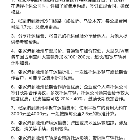
在选择托运公司时，详细了解费用构成，签订正规合同，确保
权益。
2、张家港到滕州冷门线路（如拉萨、乌鲁木齐）每公里费用
可达 1.7元，总费用更高。
3、分享托运经验：将自己的托运经验分享给他人，为他人提
供参考和帮助。
4、张家港到滕州车型加价：普通轿车加价较低，大型SUV/商
务车因占用空间大需额外加收100-200元，超长/超宽车辆另
计附加费。
5、张家港到滕州多车运输折扣：一次性托运多辆车或长期合
作客户，可能享受费用折扣优惠。
6、张家港到滕州长期合作协议优惠：企业或个人与托运公司
签订长期合作协议，多次托运车辆，托运公司通常会给予较大
幅度优惠，优惠幅度可达 20% - 40% ，鼓励长期稳定合作。
7、张家港到滕州平板车运输费用：使用平板车的费用大约在
3000元至4000元，一般按照每公里2.5元的标准计算。
8、张家港到滕州跨境运输费：跨国或跨地区运输超跑，涉及
关税、清关等手续，费用较高。
9、张家港到滕州车辆是否带牌托运影响：带牌照车辆托运，