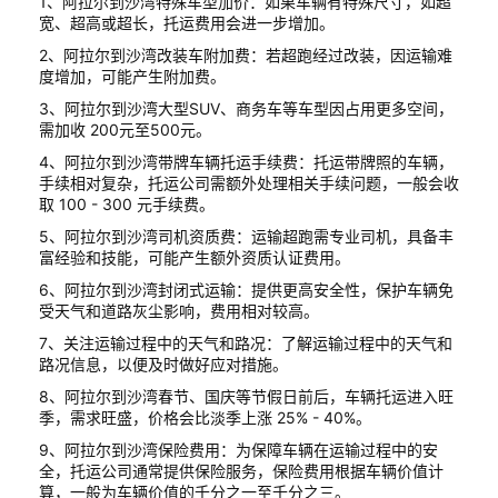
1、阿拉尔到沙湾特殊车型加价：如果车辆有特殊尺寸，如超
宽、超高或超长，托运费用会进一步增加。
2、阿拉尔到沙湾改装车附加费：若超跑经过改装，因运输难
度增加，可能产生附加费。
3、阿拉尔到沙湾大型SUV、商务车等车型因占用更多空间，
需加收 200元至500元。
4、阿拉尔到沙湾带牌车辆托运手续费：托运带牌照的车辆，
手续相对复杂，托运公司需额外处理相关手续问题，一般会收
取 100 - 300 元手续费。
5、阿拉尔到沙湾司机资质费：运输超跑需专业司机，具备丰
富经验和技能，可能产生额外资质认证费用。
6、阿拉尔到沙湾封闭式运输：提供更高安全性，保护车辆免
受天气和道路灰尘影响，费用相对较高。
7、关注运输过程中的天气和路况：了解运输过程中的天气和
路况信息，以便及时做好应对措施。
8、阿拉尔到沙湾春节、国庆等节假日前后，车辆托运进入旺
季，需求旺盛，价格会比淡季上涨 25% - 40%。
9、阿拉尔到沙湾保险费用：为保障车辆在运输过程中的安
全，托运公司通常提供保险服务，保险费用根据车辆价值计
算，一般为车辆价值的千分之一至千分之三。