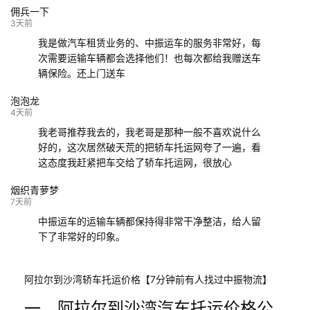
佣兵一下
132****9952
成都
玉林
已发车
3天前
我是做汽车租赁业务的、中振运车的服务非常好，每
次需要运输车辆都会选择他们！也每次都给我赠送车
辆保险。还上门送车
泡泡龙
4天前
我老哥推荐我去的，我老哥是那种一般不喜欢说什么
好的，这次居然破天荒的把轿车托运网夸了一遍，看
这态度我赶紧把车交给了轿车托运网，很放心
烟织青萝梦
7天前
中振运车的运输车辆都保持得非常干净整洁，给人留
下了非常好的印象。
阿拉尔到沙湾轿车托运价格【7分钟前有人找过中振物流】
一、阿拉尔到沙湾汽车托运价格公