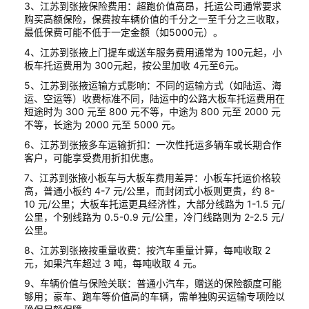
3、江苏到张掖保险费用：超跑价值高昂，托运公司通常要求
购买高额保险，保费按车辆价值的千分之一至千分之三收取，
最低保费可能不低于一定金额（如5000元）。
4、江苏到张掖上门提车或送车服务费用通常为 100元起，小
板车托运费用为 300元起，按公里加收 4元至6元。
5、江苏到张掖运输方式影响：不同的运输方式（如陆运、海
运、空运等）收费标准不同，陆运中的公路大板车托运费用在
短途时为 300 元至 800 元不等，中途为 800 元至 2000 元
不等，长途为 2000 元至 5000 元。
6、江苏到张掖多车运输折扣：一次性托运多辆车或长期合作
客户，可能享受费用折扣优惠。
7、江苏到张掖小板车与大板车费用差异：小板车托运价格较
高，普通小板约 4-7 元/公里，而封闭式小板则更贵，约 8-
10 元/公里；大板车托运更具经济性，大部分线路为 1-1.5 元/
公里，个别线路为 0.5-0.9 元/公里，冷门线路则为 2-2.5 元/
公里。
8、江苏到张掖按重量收费：按汽车重量计算，每吨收取 2
元，如果汽车超过 3 吨，每吨收取 4 元。
9、车辆价值与保险关联：普通小汽车，赠送的保险额度可能
够用；豪车、跑车等价值高的车辆，需单独购买运输专项险以