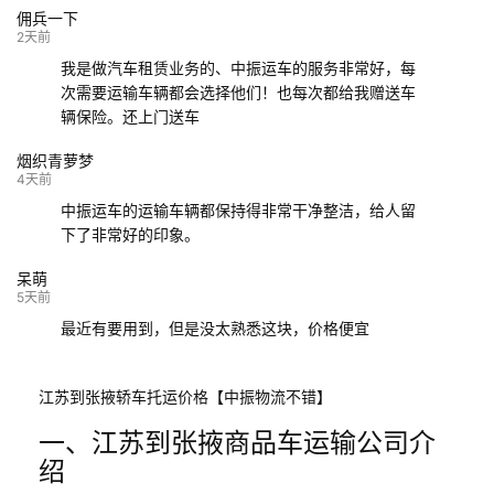
佣兵一下
132****9952
成都
玉林
已发车
2天前
我是做汽车租赁业务的、中振运车的服务非常好，每
次需要运输车辆都会选择他们！也每次都给我赠送车
辆保险。还上门送车
烟织青萝梦
4天前
中振运车的运输车辆都保持得非常干净整洁，给人留
下了非常好的印象。
呆萌
5天前
最近有要用到，但是没太熟悉这块，价格便宜
江苏到张掖轿车托运价格【中振物流不错】
一、江苏到张掖商品车运输公司介
绍