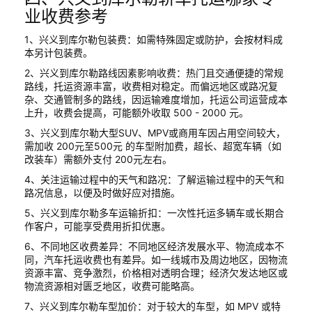
业收费参考
1、兴义到库尔勒包装费：如需特殊固定或防护，会按材料成
本另计包装费。
2、兴义到库尔勒路线因素影响收费：热门且交通便捷的常规
路线，托运资源丰富，收费相对稳定。而偏远地区或路况复
杂、交通管制多的路线，因运输难度增加，托运公司运营成本
上升，收费会提高，可能额外收取 500 - 2000 元。
3、兴义到库尔勒大型SUV、MPV或商用车因占用空间较大，
需加收 200元至500元 的车型附加费，超长、超宽车辆（如
改装车）需额外支付 200元左右。
4、关注运输过程中的天气和路况：了解运输过程中的天气和
路况信息，以便及时做好应对措施。
5、兴义到库尔勒多车运输折扣：一次性托运多辆车或长期合
作客户，可能享受费用折扣优惠。
6、不同地区收费差异：不同地区经济发展水平、物流成本不
同，汽车托运收费也有差异。如一线城市及周边地区，因物流
资源丰富、竞争激烈，价格相对透明合理；经济欠发达地区或
物流资源相对匮乏地区，收费可能略高。
7、兴义到库尔勒车型加价：对于较大的车型，如 MPV 或特