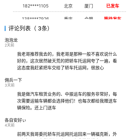
182****1105
北京
厦门
已发车
138****7926
重庆
合肥
等待发车
评论列表（ 3条）
139****9233
海口
成都
已发出
泡泡龙
132****9952
成都
玉林
已发车
2天前
我老哥推荐我去的，我老哥是那种一般不喜欢说什么
好的，这次居然破天荒的把轿车托运网夸了一遍，看
这态度我赶紧把车交给了轿车托运网，很放心
佣兵一下
3天前
我是做汽车租赁业务的、中振运车的服务非常好，每
次需要运输车辆都会选择他们！也每次都给我赠送车
辆保险。还上门送车
各自安好ぃ
4天前
前两天我哥委托轿车托运网托运回来一辆福克斯，外