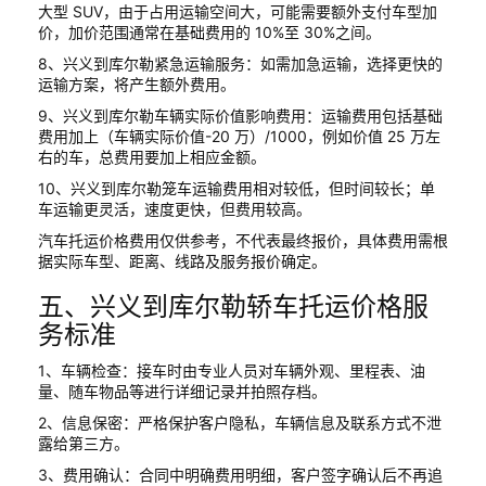
大型 SUV，由于占用运输空间大，可能需要额外支付车型加
价，加价范围通常在基础费用的 10%至 30%之间。
8、兴义到库尔勒紧急运输服务：如需加急运输，选择更快的
运输方案，将产生额外费用。
9、兴义到库尔勒车辆实际价值影响费用：运输费用包括基础
费用加上（车辆实际价值-20 万）/1000，例如价值 25 万左
右的车，总费用要加上相应金额。
10、兴义到库尔勒笼车运输费用相对较低，但时间较长；单
车运输更灵活，速度更快，但费用较高。
汽车托运价格费用仅供参考，不代表最终报价，具体费用需根
据实际车型、距离、线路及服务报价确定。
五、兴义到库尔勒轿车托运价格服
务标准
1、车辆检查：接车时由专业人员对车辆外观、里程表、油
量、随车物品等进行详细记录并拍照存档。
2、信息保密：严格保护客户隐私，车辆信息及联系方式不泄
露给第三方。
3、费用确认：合同中明确费用明细，客户签字确认后不再追