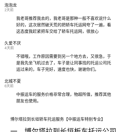
泡泡龙
132****9952
成都
玉林
已发车
2天前
我老哥推荐我去的，我老哥是那种一般不喜欢说什么
好的，这次居然破天荒的把轿车托运网夸了一遍，看
这态度我赶紧把车交给了轿车托运网，很放心
久爱不厌
4天前
不错哦，工作原因需要到另一个地方去，又很急，于
是我先坐飞机过去了，车子是让同事找的托运公司托
运过来的，车子完好，速度也快，谢谢你们。
北城不夏
6天前
中振运车的服务价格非常合理，物超所值，推荐其他
朋友也使用。
博尔塔拉到长垣轿车托运服务【中振运车特别专业】
一、博尔塔拉到长垣板车托运公司