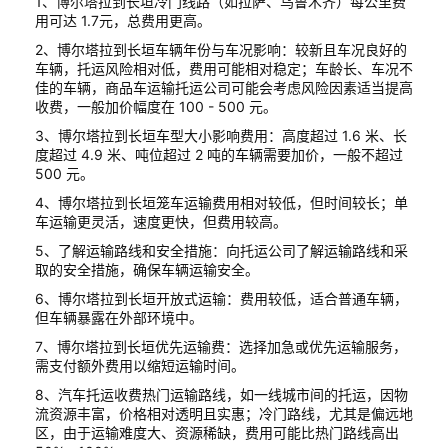
1、博尔塔拉到长垣冷门线路（如拉萨、乌鲁木齐）每公里费
用可达 1.7元，总费用更高。
2、博尔塔拉到长垣车辆年份与车况影响：较新且车况良好的
车辆，托运风险相对低，费用可能相对稳定；车龄长、车况不
佳的车辆，商品车运输托运公司可能会考虑风险因素适当提高
收费，一般加价幅度在 100 - 500 元。
3、博尔塔拉到长垣车型大小影响费用：高度超过 1.6 米、长
度超过 4.9 米、吨位超过 2 吨的车辆需要加价，一般不超过
500 元。
4、博尔塔拉到长垣笼车运输费用相对较低，但时间较长；单
车运输更灵活，速度更快，但费用较高。
5、了解运输路线和安全措施：向托运公司了解运输路线和采
取的安全措施，确保车辆运输安全。
6、博尔塔拉到长垣开放式运输：费用较低，适合普通车辆，
但车辆暴露在外部环境中。
7、博尔塔拉到长垣优先运输费：选择加急或优先运输服务，
需支付额外费用以缩短运输时间。
8、汽车托运收费热门运输路线，如一线城市间的托运，因物
流资源丰富，价格相对透明且实惠；冷门路线，尤其是偏远地
区，由于运输难度大、资源稀缺，费用可能比热门路线高出