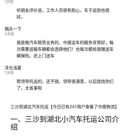
132****9952
成都
玉林
已发车
1天前
听朋友评价说，工作人员很有耐心，车子运到也很
好。
佣兵一下
4天前
我是做汽车租赁业务的、中振运车的服务非常好，每
次需要运输车辆都会选择他们！也每次都给我赠送车
辆保险。还上门送车
浮光浅夏
7天前
帮领导托运的，还不错，领导很满意，以后就找你们
了，太省事啦
三沙到湖北汽车托运【今日已有241用户查看了中振物流】
一、三沙到湖北小汽车托运公司介
绍