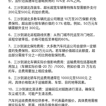
价，加价范围通常在基础费用的 10%至 30%之间。
4、三沙到湖北改装车、超长超宽车辆等特殊车型需额外支付
200元至500元 的加价费用。
5、三沙到湖北多数车辆托运公司赠送 10万至20万保额 的免
费保险，超出部分按车辆价值的 0.1% 收取。例如，50万元车
辆需额外支付 300元。
6、三沙到湖北返程路线优惠：从热门城市托运至冷门地区，
返程空驶率低，价格可能低至单程的60%。
7、三沙到湖北保险费用：大多数汽车托运公司会提供一定额
度的免费保险，如20万元以内。若车辆价值超过此额度，超
出部分需按千分之一的比例收取保险费。
8、三沙到湖北车辆实际价值影响费用：运输费用包括基础费
用加上（车辆实际价值-20 万）/1000，例如价值 25 万左右
的车，总费用要加上相应金额。
9、三沙到湖北轿车托运费用通常在 1000元至5500元 之
间，具体价格取决于运输距离、车型、目的地等因素。
10、三沙到湖北清洁费：运输前后对超跑进行清洁，确保无
灰尘或污渍，可能产生清洁费。
汽车托运收费费用仅供参考，不代表最终报价，具体费用需根
据实际车型、距离、线路及服务报价确定。