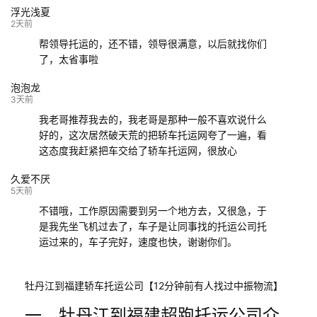
浮光浅夏
132****9952
成都
玉林
已发车
2天前
帮领导托运的，还不错，领导很满意，以后就找你们
了，太省事啦
泡泡龙
3天前
我老哥推荐我去的，我老哥是那种一般不喜欢说什么
好的，这次居然破天荒的把轿车托运网夸了一遍，看
这态度我赶紧把车交给了轿车托运网，很放心
久爱不厌
5天前
不错哦，工作原因需要到另一个地方去，又很急，于
是我先坐飞机过去了，车子是让同事找的托运公司托
运过来的，车子完好，速度也快，谢谢你们。
牡丹江到福建轿车托运公司【12分钟前有人找过中振物流】
一、牡丹江到福建超跑托运公司介