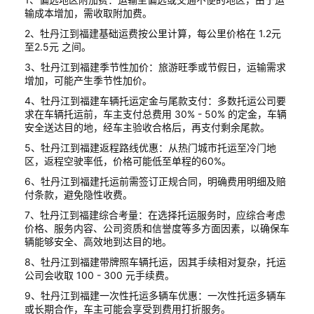
输成本增加，需收取附加费。
2、牡丹江到福建基础运费按公里计算，每公里价格在 1.2元
至2.5元 之间。
3、牡丹江到福建季节性加价：旅游旺季或节假日，运输需求
增加，可能产生季节性加价。
4、牡丹江到福建车辆托运定金与尾款支付：多数托运公司要
求在车辆托运前，车主支付总费用 30% - 50% 的定金，车辆
安全送达目的地，经车主验收合格后，再支付剩余尾款。
5、牡丹江到福建返程路线优惠：从热门城市托运至冷门地
区，返程空驶率低，价格可能低至单程的60%。
6、牡丹江到福建托运前需签订正规合同，明确费用明细及赔
付条款，避免隐性收费。
7、牡丹江到福建综合考量：在选择托运服务时，应综合考虑
价格、服务内容、公司资质和信誉度等多方面因素，以确保车
辆能够安全、高效地到达目的地。
8、牡丹江到福建带牌照车辆托运，因其手续相对复杂，托运
公司会收取 100 - 300 元手续费。
9、牡丹江到福建一次性托运多辆车优惠：一次性托运多辆车
或长期合作，车主可能会享受到费用打折服务。