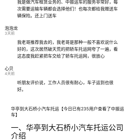
我是做汽车租赁业务的、中振运车的服务非常好，每
次需要运输车辆都会选择他们！也每次都给我赠送车
辆保险。还上门送车
泡泡龙
3天前
我老哥推荐我去的，我老哥是那种一般不喜欢说什么
好的，这次居然破天荒的把轿车托运网夸了一遍，看
这态度我赶紧把车交给了轿车托运网，很放心
心贝
4天前
听朋友评价说，工作人员很有耐心，车子运到也很
好。
华亭到大石桥小汽车托运【今日已有235用户查看了中振运
车】
一、华亭到大石桥小汽车托运公司
介绍