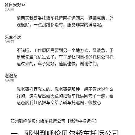
各自安好ぃ
132****9952
成都
玉林
已发车
2天前
前两天我哥委托轿车托运网托运回来一辆福克斯，外
观很好，一点刮蹭都没有，服务非常的满意呢。
久爱不厌
3天前
不错哦，工作原因需要到另一个地方去，又很急，于
是我先坐飞机过去了，车子是让同事找的托运公司托
运过来的，车子完好，速度也快，谢谢你们。
泡泡龙
6天前
我老哥推荐我去的，我老哥是那种一般不喜欢说什么
好的，这次居然破天荒的把轿车托运网夸了一遍，看
这态度我赶紧把车交给了轿车托运网，很放心
邓州到呼伦贝尔轿车托运公司【就选中振运车】
一、邓州到呼伦贝尔轿车托运公司