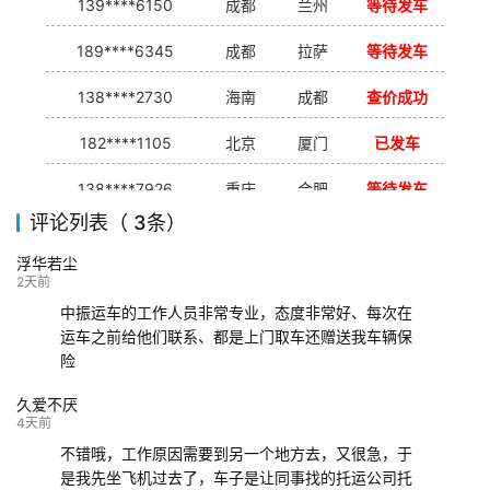
139****6150
成都
兰州
等待发车
189****6345
成都
拉萨
等待发车
138****2730
海南
成都
查价成功
182****1105
北京
厦门
已发车
138****7926
重庆
合肥
等待发车
评论列表（ 3条）
139****9233
海口
成都
已发出
浮华若尘
132****9952
成都
玉林
已发车
2天前
中振运车的工作人员非常专业，态度非常好、每次在
运车之前给他们联系、都是上门取车还赠送我车辆保
险
久爱不厌
4天前
不错哦，工作原因需要到另一个地方去，又很急，于
是我先坐飞机过去了，车子是让同事找的托运公司托