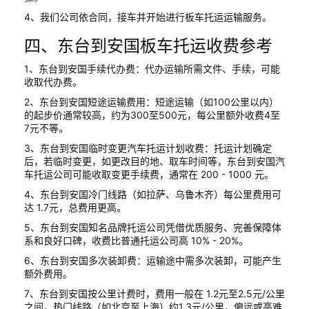
4、我们公司依合同，接车并开始进行板车托运运输服务。
四、东台到安国板车托运收费参考
1、东台到安国手续代办费：代办运输所需文件、手续，可能
收取代办费。
2、东台到安国短途运输费用：短途运输（如100公里以内）
的起步价通常较高，约为300至500元，每公里额外收费4至
7元不等。
3、东台到安国临时变更汽车托运计划收费：托运计划确定
后，若临时变更，如更改目的地、取车时间等，东台到安国汽
车托运公司可能收取变更手续费，通常在 200 - 1000 元。
4、东台到安国冷门线路（如拉萨、乌鲁木齐）每公里费用可
达 1.7元，总费用更高。
5、东台到安国知名品牌托运公司凭借优质服务、完善保障体
系和良好口碑，收费比普通托运公司高 10% - 20%。
6、东台到安国多次装卸费：运输途中需多次装卸，可能产生
额外费用。
7、东台到安国按公里计费时，费用一般在 1.2元至2.5元/公里
之间，热门线路（如北京至上海）约1.3元/公里，偏远或高难