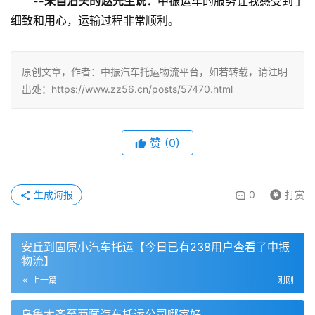
--来自泊头的赵先生说：
中振运车的服务让我感受到了
细致和用心，运输过程非常顺利。
原创文章，作者：中振汽车托运物流平台，如若转载，请注明
出处：https://www.zz56.cn/posts/57470.html
赞
(
0
)
生成海报
0
打赏
安丘到固原小汽车托运【今日已有238用户查看了中振
物流】
上一篇
刚刚
乌鲁木齐至西藏汽车托运公司哪家好