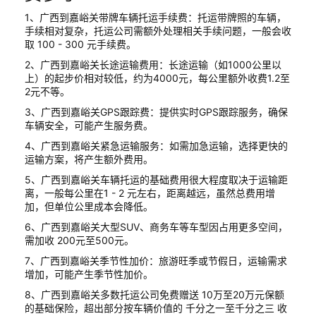
1、广西到嘉峪关带牌车辆托运手续费：托运带牌照的车辆，
手续相对复杂，托运公司需额外处理相关手续问题，一般会收
取 100 - 300 元手续费。
2、广西到嘉峪关长途运输费用：长途运输（如1000公里以
上）的起步价相对较低，约为4000元，每公里额外收费1.2至
2元不等。
3、广西到嘉峪关GPS跟踪费：提供实时GPS跟踪服务，确保
车辆安全，可能产生服务费。
4、广西到嘉峪关紧急运输服务：如需加急运输，选择更快的
运输方案，将产生额外费用。
5、广西到嘉峪关车辆托运的基础费用很大程度取决于运输距
离，一般每公里在1 - 2 元左右，距离越远，虽然总费用增
加，但单位公里成本会降低。
6、广西到嘉峪关大型SUV、商务车等车型因占用更多空间，
需加收 200元至500元。
7、广西到嘉峪关季节性加价：旅游旺季或节假日，运输需求
增加，可能产生季节性加价。
8、广西到嘉峪关多数托运公司免费赠送 10万至20万元保额
的基础保险，超出部分按车辆价值的 千分之一至千分之三 收