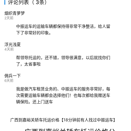
评论列表（ 3条）
139****9233
海口
成都
已发出
烟织青萝梦
132****9952
成都
玉林
已发车
2天前
中振运车的运输车辆都保持得非常干净整洁，给人留
下了非常好的印象。
浮光浅夏
4天前
帮领导托运的，还不错，领导很满意，以后就找你们
了，太省事啦
佣兵一下
6天前
我是做汽车租赁业务的、中振运车的服务非常好，每
次需要运输车辆都会选择他们！也每次都给我赠送车
辆保险。还上门送车
广西到嘉峪关轿车托运价格【18分钟前有人找过中振运车】