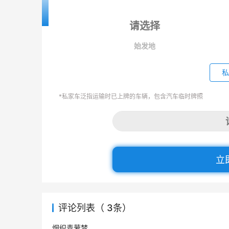
始发地
私
*私家车泛指运输时已上牌的车辆，包含汽车临时牌照
立
评论列表（ 3条）
烟织青萝梦