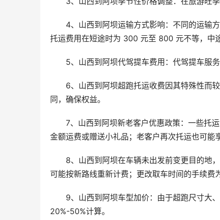
3、山西到阿坝季节性价格调整：在旅游旺
4、山西到阿坝运输方式影响：不同的运输
托运费用在短途时为 300 元至 800 元不等，中途为
5、山西到阿坝代驾提车费用：代驾提车服务
6、山西到阿坝超跑托运收费因其特殊性而
同，确保权益。
7、山西到阿坝新老客户优惠政策：一些托
金额运费或赠送小礼品；老客户再次托运也可能享受折
8、山西到阿坝在车辆未出发前变更目的地，手续
可能按新路线重新计费；更改取车时间的手续费为 20
9、山西到阿坝车型加价：由于超跑尺寸大
20%-50%计算。