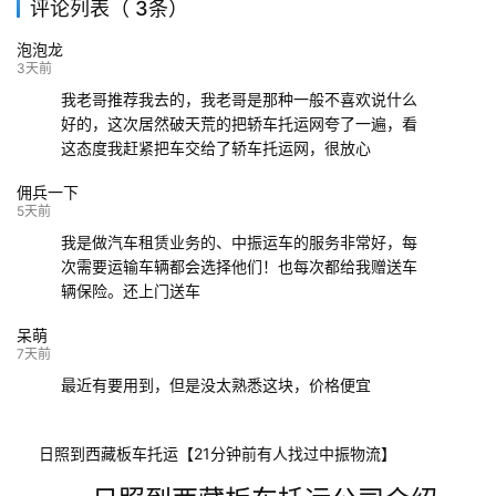
评论列表（ 3条）
139****9233
海口
成都
已发出
泡泡龙
132****9952
成都
玉林
已发车
3天前
我老哥推荐我去的，我老哥是那种一般不喜欢说什么
好的，这次居然破天荒的把轿车托运网夸了一遍，看
这态度我赶紧把车交给了轿车托运网，很放心
佣兵一下
5天前
我是做汽车租赁业务的、中振运车的服务非常好，每
次需要运输车辆都会选择他们！也每次都给我赠送车
辆保险。还上门送车
呆萌
7天前
最近有要用到，但是没太熟悉这块，价格便宜
日照到西藏板车托运【21分钟前有人找过中振物流】