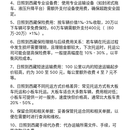
4、日照到西藏专业设备费：使用专业运输设备（如封闭式拖
车、液压升降平台）需额外支付设备使用费，确保超跑安全固
定。
5、日照到西藏保险费用：按车辆价值1‰-3‰收取，20万以
下车辆可享免费保险，60万车辆需额外支付400元（（60
万-20万）×1‰）。
6、日照到西藏保险理赔与后续费用关系：若车辆在托运过程
中发生损坏需要理赔，且理赔金额较大，下次托运时，托运公
司可能会提高保险费率，一般提高幅度在 10% - 30% ，以平
衡风险成本。
7、日照到西藏短途运输费用：100 公里以内的短途运输起步
价较高，约为 300 至 500 元，每公里额外收费 4 至 7 元不
等。
8、日照到西藏不同托运方式价格差异：常见托运方式有大板
车托运和小板车托运。大板车适合大多数车辆，费用相对低；
小板车可提供一对一服务，速度快但价格高，通常比大板车贵
20% - 50% 。
9、保留合同和相关单据：妥善保管托运合同和相关单据，以
便在需要时进行查询和维权。
10、日照到西藏手续代办费：代办运输所需文件、手续，可