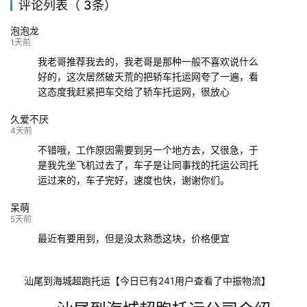
评论列表（ 3条）
139****9233
海口
成都
已发出
泡泡龙
132****9952
成都
玉林
已发车
1天前
我老哥推荐我去的，我老哥是那种一般不喜欢说什么
好的，这次居然破天荒的把轿车托运网夸了一遍，看
这态度我赶紧把车交给了轿车托运网，很放心
久爱不厌
4天前
不错哦，工作原因需要到另一个地方去，又很急，于
是我先坐飞机过去了，车子是让同事找的托运公司托
运过来的，车子完好，速度也快，谢谢你们。
呆萌
5天前
最近有要用到，但是没太熟悉这块，价格便宜
汕尾到海城超跑托运【今日已有241用户查看了中振物流】