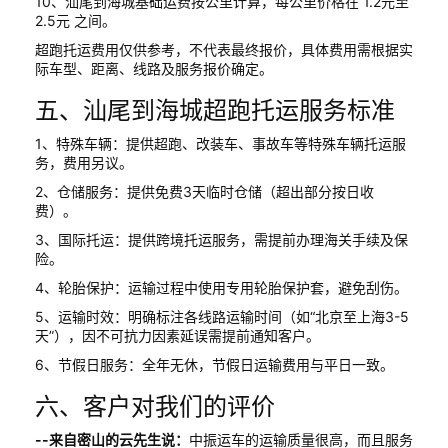
10、汕尾到海城基础运费按公里计算，每公里价格在 1.2元至
2.5元 之间。
超跑托运费用仅供参考，不代表最终报价，具体费用需根据实
际车型、距离、线路及服务报价确定。
五、汕尾到海城超跑托运服务标准
1、特殊车辆：提供超跑、改装车、事故车等特殊车辆托运服
务，费用另议。
2、仓储服务：提供免费3天临时仓储（超出部分按日收
费）。
3、国际托运：提供跨境托运服务，需提前办理海关手续及保
险。
4、轮胎保护：运输过程中使用专用轮胎保护套，避免刮伤。
5、运输时效：明确标注各线路运输时间（如“北京至上海3-5
天”），因不可抗力因素延误需提前通知客户。
6、节假日服务：全年无休，节假日运输费用与平日一致。
六、客户对我们的评价
--来自密山的云先生说：
中振运车的运输质量很高，而且服务