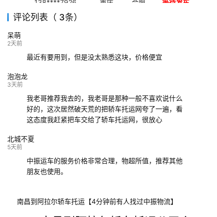
138****7926
重庆
合肥
等待发车
评论列表（ 3条）
139****9233
海口
成都
已发出
呆萌
132****9952
成都
玉林
已发车
2天前
最近有要用到，但是没太熟悉这块，价格便宜
泡泡龙
3天前
我老哥推荐我去的，我老哥是那种一般不喜欢说什么
好的，这次居然破天荒的把轿车托运网夸了一遍，看
这态度我赶紧把车交给了轿车托运网，很放心
北城不夏
5天前
中振运车的服务价格非常合理，物超所值，推荐其他
朋友也使用。
南昌到阿拉尔轿车托运【4分钟前有人找过中振物流】