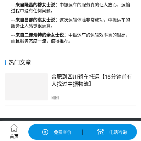
--来自隆昌的穆女士说：
中振运车的服务真的让人放心，运输
过程中没有任何问题。
--来自昌都的袁女士说：
这次运输体验非常成功，中振运车的
服务让人感觉很满意。
--来自二连浩特的余女士说：
中振运车的运输效率真的很高，
而且服务态度一流，值得推荐。
热门文章
合肥到四川轿车托运【16分钟前有
人找过中振物流】
刚刚
轿车托运-汽车托运价格|收费标准查询-中振汽车托运物流平台
免费查价
|
电话咨询
粤ICP备2022148417号-2
© 广州中振运车服务有限公司 版权所有
首页