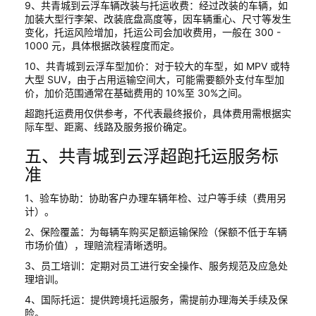
9、共青城到云浮车辆改装与托运收费：经过改装的车辆，如
加装大型行李架、改装底盘高度等，因车辆重心、尺寸等发生
变化，托运风险增加，托运公司会加收费用，一般在 300 -
1000 元，具体根据改装程度而定。
10、共青城到云浮车型加价：对于较大的车型，如 MPV 或特
大型 SUV，由于占用运输空间大，可能需要额外支付车型加
价，加价范围通常在基础费用的 10%至 30%之间。
超跑托运费用仅供参考，不代表最终报价，具体费用需根据实
际车型、距离、线路及服务报价确定。
五、共青城到云浮超跑托运服务标
准
1、验车协助：协助客户办理车辆年检、过户等手续（费用另
计）。
2、保险覆盖：为每辆车购买足额运输保险（保额不低于车辆
市场价值），理赔流程清晰透明。
3、员工培训：定期对员工进行安全操作、服务规范及应急处
理培训。
4、国际托运：提供跨境托运服务，需提前办理海关手续及保
险。