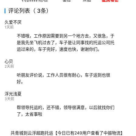
138****7926
重庆
合肥
等待发车
评论列表（ 3条）
139****9233
海口
成都
已发出
久爱不厌
132****9952
成都
玉林
已发车
1天前
不错哦，工作原因需要到另一个地方去，又很急，于
是我先坐飞机过去了，车子是让同事找的托运公司托
运过来的，车子完好，速度也快，谢谢你们。
心贝
2天前
听朋友评价说，工作人员很有耐心，车子运到也很
好。
浮光浅夏
3天前
帮领导托运的，还不错，领导很满意，以后就找你们
了，太省事啦
共青城到云浮超跑托运【今日已有249用户查看了中振物流】