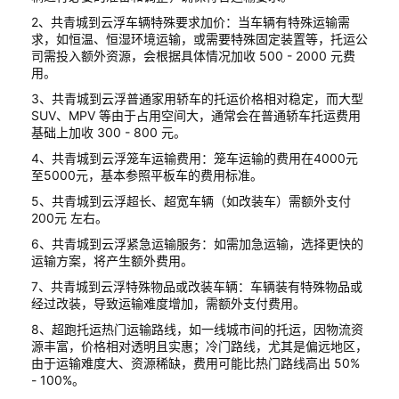
2、共青城到云浮车辆特殊要求加价：当车辆有特殊运输需
求，如恒温、恒湿环境运输，或需要特殊固定装置等，托运公
司需投入额外资源，会根据具体情况加收 500 - 2000 元费
用。
3、共青城到云浮普通家用轿车的托运价格相对稳定，而大型
SUV、MPV 等由于占用空间大，通常会在普通轿车托运费用
基础上加收 300 - 800 元。
4、共青城到云浮笼车运输费用：笼车运输的费用在4000元
至5000元，基本参照平板车的费用标准。
5、共青城到云浮超长、超宽车辆（如改装车）需额外支付
200元 左右。
6、共青城到云浮紧急运输服务：如需加急运输，选择更快的
运输方案，将产生额外费用。
7、共青城到云浮特殊物品或改装车辆：车辆装有特殊物品或
经过改装，导致运输难度增加，需额外支付费用。
8、超跑托运热门运输路线，如一线城市间的托运，因物流资
源丰富，价格相对透明且实惠；冷门路线，尤其是偏远地区，
由于运输难度大、资源稀缺，费用可能比热门路线高出 50%
- 100%。