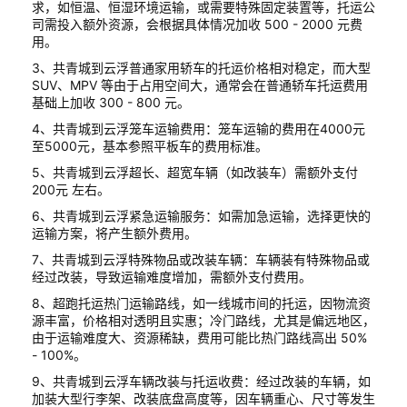
求，如恒温、恒湿环境运输，或需要特殊固定装置等，托运公
司需投入额外资源，会根据具体情况加收 500 - 2000 元费
用。
3、共青城到云浮普通家用轿车的托运价格相对稳定，而大型
SUV、MPV 等由于占用空间大，通常会在普通轿车托运费用
基础上加收 300 - 800 元。
4、共青城到云浮笼车运输费用：笼车运输的费用在4000元
至5000元，基本参照平板车的费用标准。
5、共青城到云浮超长、超宽车辆（如改装车）需额外支付
200元 左右。
6、共青城到云浮紧急运输服务：如需加急运输，选择更快的
运输方案，将产生额外费用。
7、共青城到云浮特殊物品或改装车辆：车辆装有特殊物品或
经过改装，导致运输难度增加，需额外支付费用。
8、超跑托运热门运输路线，如一线城市间的托运，因物流资
源丰富，价格相对透明且实惠；冷门路线，尤其是偏远地区，
由于运输难度大、资源稀缺，费用可能比热门路线高出 50%
- 100%。
9、共青城到云浮车辆改装与托运收费：经过改装的车辆，如
加装大型行李架、改装底盘高度等，因车辆重心、尺寸等发生