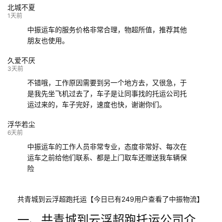
北城不夏
132****9952
成都
玉林
已发车
1天前
中振运车的服务价格非常合理，物超所值，推荐其他
朋友也使用。
久爱不厌
3天前
不错哦，工作原因需要到另一个地方去，又很急，于
是我先坐飞机过去了，车子是让同事找的托运公司托
运过来的，车子完好，速度也快，谢谢你们。
浮华若尘
6天前
中振运车的工作人员非常专业，态度非常好、每次在
运车之前给他们联系、都是上门取车还赠送我车辆保
险
共青城到云浮超跑托运【今日已有249用户查看了中振物流】
一、共青城到云浮超跑托运公司介