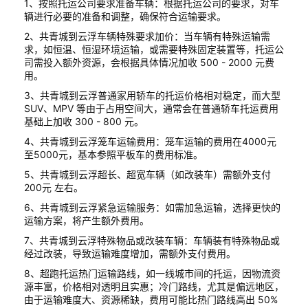
1、按照托运公司要求准备车辆：根据托运公司的要求，对车
辆进行必要的准备和调整，确保符合运输要求。
2、共青城到云浮车辆特殊要求加价：当车辆有特殊运输需
求，如恒温、恒湿环境运输，或需要特殊固定装置等，托运公
司需投入额外资源，会根据具体情况加收 500 - 2000 元费
用。
3、共青城到云浮普通家用轿车的托运价格相对稳定，而大型
SUV、MPV 等由于占用空间大，通常会在普通轿车托运费用
基础上加收 300 - 800 元。
4、共青城到云浮笼车运输费用：笼车运输的费用在4000元
至5000元，基本参照平板车的费用标准。
5、共青城到云浮超长、超宽车辆（如改装车）需额外支付
200元 左右。
6、共青城到云浮紧急运输服务：如需加急运输，选择更快的
运输方案，将产生额外费用。
7、共青城到云浮特殊物品或改装车辆：车辆装有特殊物品或
经过改装，导致运输难度增加，需额外支付费用。
8、超跑托运热门运输路线，如一线城市间的托运，因物流资
源丰富，价格相对透明且实惠；冷门路线，尤其是偏远地区，
由于运输难度大、资源稀缺，费用可能比热门路线高出 50%