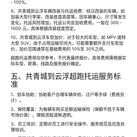
- 100%。
9、共青城到云浮车辆改装与托运收费：经过改装的车辆，如
加装大型行李架、改装底盘高度等，因车辆重心、尺寸等发生
变化，托运风险增加，托运公司会加收费用，一般在 300 -
1000 元，具体根据改装程度而定。
10、共青城到云浮车型加价：对于较大的车型，如 MPV 或特
大型 SUV，由于占用运输空间大，可能需要额外支付车型加
价，加价范围通常在基础费用的 10%至 30%之间。
超跑托运费用仅供参考，不代表最终报价，具体费用需根据实
际车型、距离、线路及服务报价确定。
五、共青城到云浮超跑托运服务标
准
1、验车协助：协助客户办理车辆年检、过户等手续（费用另
计）。
2、保险覆盖：为每辆车购买足额运输保险（保额不低于车辆
市场价值），理赔流程清晰透明。
3、员工培训：定期对员工进行安全操作、服务规范及应急处
理培训。