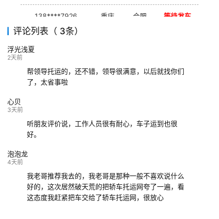
138****7926
重庆
合肥
等待发车
评论列表（ 3条）
139****9233
海口
成都
已发出
浮光浅夏
132****9952
成都
玉林
已发车
2天前
帮领导托运的，还不错，领导很满意，以后就找你们
了，太省事啦
心贝
3天前
听朋友评价说，工作人员很有耐心，车子运到也很
好。
泡泡龙
4天前
我老哥推荐我去的，我老哥是那种一般不喜欢说什么
好的，这次居然破天荒的把轿车托运网夸了一遍，看
这态度我赶紧把车交给了轿车托运网，很放心