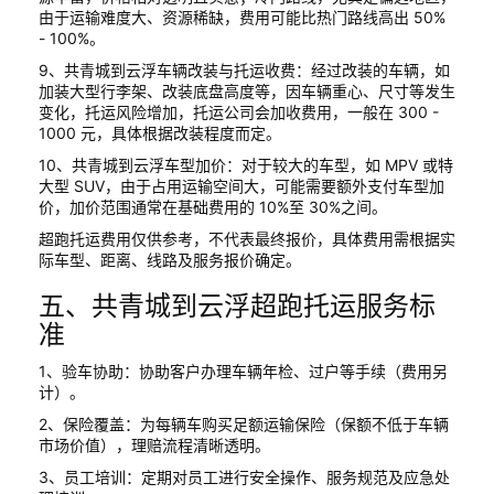
由于运输难度大、资源稀缺，费用可能比热门路线高出 50%
- 100%。
9、共青城到云浮车辆改装与托运收费：经过改装的车辆，如
加装大型行李架、改装底盘高度等，因车辆重心、尺寸等发生
变化，托运风险增加，托运公司会加收费用，一般在 300 -
1000 元，具体根据改装程度而定。
10、共青城到云浮车型加价：对于较大的车型，如 MPV 或特
大型 SUV，由于占用运输空间大，可能需要额外支付车型加
价，加价范围通常在基础费用的 10%至 30%之间。
超跑托运费用仅供参考，不代表最终报价，具体费用需根据实
际车型、距离、线路及服务报价确定。
五、共青城到云浮超跑托运服务标
准
1、验车协助：协助客户办理车辆年检、过户等手续（费用另
计）。
2、保险覆盖：为每辆车购买足额运输保险（保额不低于车辆
市场价值），理赔流程清晰透明。
3、员工培训：定期对员工进行安全操作、服务规范及应急处