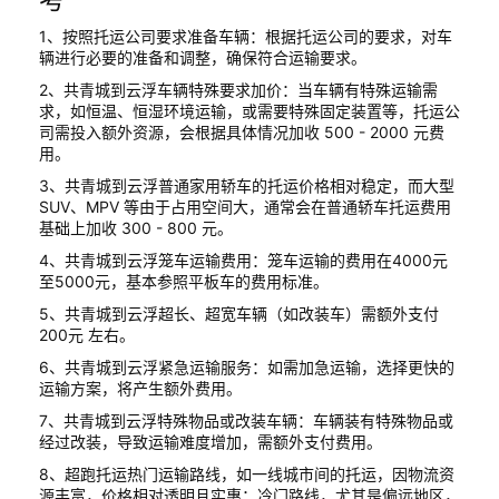
1、按照托运公司要求准备车辆：根据托运公司的要求，对车
辆进行必要的准备和调整，确保符合运输要求。
2、共青城到云浮车辆特殊要求加价：当车辆有特殊运输需
求，如恒温、恒湿环境运输，或需要特殊固定装置等，托运公
司需投入额外资源，会根据具体情况加收 500 - 2000 元费
用。
3、共青城到云浮普通家用轿车的托运价格相对稳定，而大型
SUV、MPV 等由于占用空间大，通常会在普通轿车托运费用
基础上加收 300 - 800 元。
4、共青城到云浮笼车运输费用：笼车运输的费用在4000元
至5000元，基本参照平板车的费用标准。
5、共青城到云浮超长、超宽车辆（如改装车）需额外支付
200元 左右。
6、共青城到云浮紧急运输服务：如需加急运输，选择更快的
运输方案，将产生额外费用。
7、共青城到云浮特殊物品或改装车辆：车辆装有特殊物品或
经过改装，导致运输难度增加，需额外支付费用。
8、超跑托运热门运输路线，如一线城市间的托运，因物流资
源丰富，价格相对透明且实惠；冷门路线，尤其是偏远地区，