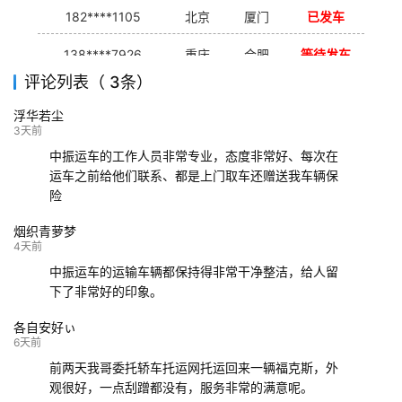
182****1105
北京
厦门
已发车
138****7926
重庆
合肥
等待发车
评论列表（ 3条）
139****9233
海口
成都
已发出
浮华若尘
132****9952
成都
玉林
已发车
3天前
中振运车的工作人员非常专业，态度非常好、每次在
运车之前给他们联系、都是上门取车还赠送我车辆保
险
烟织青萝梦
4天前
中振运车的运输车辆都保持得非常干净整洁，给人留
下了非常好的印象。
各自安好ぃ
6天前
前两天我哥委托轿车托运网托运回来一辆福克斯，外
观很好，一点刮蹭都没有，服务非常的满意呢。