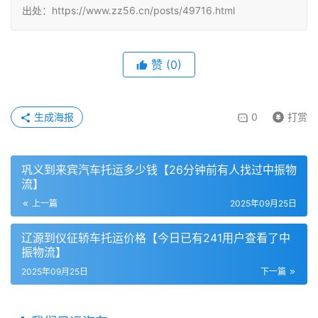
出处：https://www.zz56.cn/posts/49716.html
赞
(
0
)
生成海报
0
打赏
巩义到来宾汽车托运多少钱【26分钟前有人找过中振物
流】
上一篇
2025年09月25日
辽源到仪征轿车托运价格【今日已有241用户查看了中
振物流】
2025年09月25日
下一篇