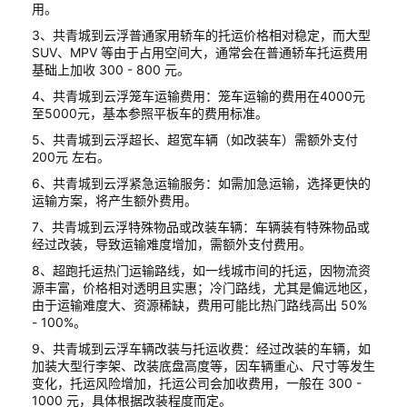
用。
3、共青城到云浮普通家用轿车的托运价格相对稳定，而大型
SUV、MPV 等由于占用空间大，通常会在普通轿车托运费用
基础上加收 300 - 800 元。
4、共青城到云浮笼车运输费用：笼车运输的费用在4000元
至5000元，基本参照平板车的费用标准。
5、共青城到云浮超长、超宽车辆（如改装车）需额外支付
200元 左右。
6、共青城到云浮紧急运输服务：如需加急运输，选择更快的
运输方案，将产生额外费用。
7、共青城到云浮特殊物品或改装车辆：车辆装有特殊物品或
经过改装，导致运输难度增加，需额外支付费用。
8、超跑托运热门运输路线，如一线城市间的托运，因物流资
源丰富，价格相对透明且实惠；冷门路线，尤其是偏远地区，
由于运输难度大、资源稀缺，费用可能比热门路线高出 50%
- 100%。
9、共青城到云浮车辆改装与托运收费：经过改装的车辆，如
加装大型行李架、改装底盘高度等，因车辆重心、尺寸等发生
变化，托运风险增加，托运公司会加收费用，一般在 300 -
1000 元，具体根据改装程度而定。