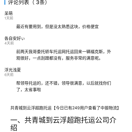
评论列表（ 3条）
139****9233
海口
成都
已发出
呆萌
132****9952
成都
玉林
已发车
1天前
最近有要用到，但是没太熟悉这块，价格便宜
各自安好ぃ
4天前
前两天我哥委托轿车托运网托运回来一辆福克斯，外
观很好，一点刮蹭都没有，服务非常的满意呢。
浮光浅夏
6天前
帮领导托运的，还不错，领导很满意，以后就找你们
了，太省事啦
共青城到云浮超跑托运【今日已有249用户查看了中振物流】
一、共青城到云浮超跑托运公司介
绍