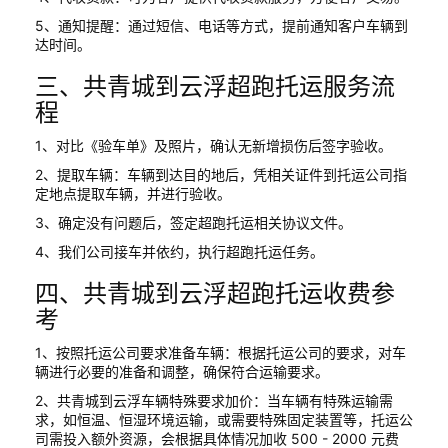
5、通知提醒：通过短信、电话等方式，提前通知客户车辆到
达时间。
三、共青城到云浮超跑托运服务流
程
1、对比《验车单》及照片，确认无新增损伤后签字验收。
2、提取车辆：车辆到达目的地后，凭相关证件到托运公司指
定地点提取车辆，并进行验收。
3、确定没有问题后，签定超跑托运相关协议文件。
4、我们公司接车并依约，执行超跑托运任务。
四、共青城到云浮超跑托运收费参
考
1、按照托运公司要求准备车辆：根据托运公司的要求，对车
辆进行必要的准备和调整，确保符合运输要求。
2、共青城到云浮车辆特殊要求加价：当车辆有特殊运输需
求，如恒温、恒湿环境运输，或需要特殊固定装置等，托运公
司需投入额外资源，会根据具体情况加收 500 - 2000 元费