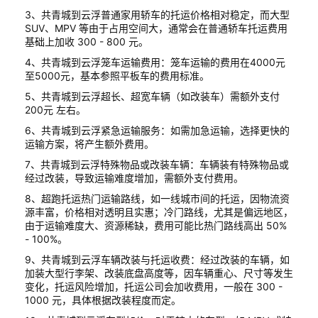
3、共青城到云浮普通家用轿车的托运价格相对稳定，而大型
SUV、MPV 等由于占用空间大，通常会在普通轿车托运费用
基础上加收 300 - 800 元。
4、共青城到云浮笼车运输费用：笼车运输的费用在4000元
至5000元，基本参照平板车的费用标准。
5、共青城到云浮超长、超宽车辆（如改装车）需额外支付
200元 左右。
6、共青城到云浮紧急运输服务：如需加急运输，选择更快的
运输方案，将产生额外费用。
7、共青城到云浮特殊物品或改装车辆：车辆装有特殊物品或
经过改装，导致运输难度增加，需额外支付费用。
8、超跑托运热门运输路线，如一线城市间的托运，因物流资
源丰富，价格相对透明且实惠；冷门路线，尤其是偏远地区，
由于运输难度大、资源稀缺，费用可能比热门路线高出 50%
- 100%。
9、共青城到云浮车辆改装与托运收费：经过改装的车辆，如
加装大型行李架、改装底盘高度等，因车辆重心、尺寸等发生
变化，托运风险增加，托运公司会加收费用，一般在 300 -
1000 元，具体根据改装程度而定。