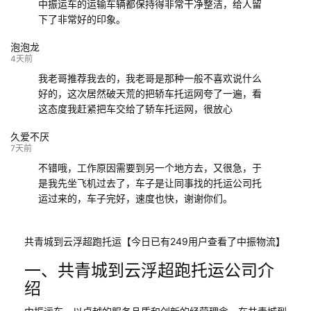
中振运车的运输车辆都保持得非常干净整洁，给人留
下了非常好的印象。
泡泡龙
4天前
我老哥推荐我去的，我老哥是那种一般不喜欢说什么
好的，这次居然破天荒的把轿车托运网夸了一遍，看
这态度我赶紧把车交给了轿车托运网，很放心
久爱不厌
7天前
不错哦，工作原因需要到另一个地方去，又很急，于
是我先坐飞机过去了，车子是让同事找的托运公司托
运过来的，车子完好，速度也快，谢谢你们。
共青城到云浮超跑托运【今日已有249用户查看了中振物流】
一、共青城到云浮超跑托运公司介
绍