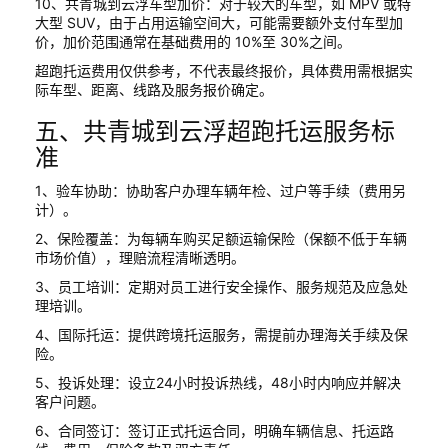
10、共青城到云浮车型加价：对于较大的车型，如 MPV 或特
大型 SUV，由于占用运输空间大，可能需要额外支付车型加
价，加价范围通常在基础费用的 10%至 30%之间。
超跑托运费用仅供参考，不代表最终报价，具体费用需根据实
际车型、距离、线路及服务报价确定。
五、共青城到云浮超跑托运服务标
准
1、验车协助：协助客户办理车辆年检、过户等手续（费用另
计）。
2、保险覆盖：为每辆车购买足额运输保险（保额不低于车辆
市场价值），理赔流程清晰透明。
3、员工培训：定期对员工进行安全操作、服务规范及应急处
理培训。
4、国际托运：提供跨境托运服务，需提前办理海关手续及保
险。
5、投诉处理：设立24小时投诉热线，48小时内响应并解决
客户问题。
6、合同签订：签订正式托运合同，明确车辆信息、托运路