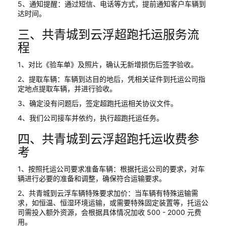
5、通知提醒：通过短信、电话等方式，提前通知客户车辆到
达时间。
三、共青城到云浮超跑托运服务流
程
1、对比《验车单》及照片，确认无新增损伤后签字验收。
2、提取车辆：车辆到达目的地后，凭相关证件到托运公司指
定地点提取车辆，并进行验收。
3、确定没有问题后，签定超跑托运相关协议文件。
4、我们公司接车并依约，执行超跑托运任务。
四、共青城到云浮超跑托运收费参
考
1、按照托运公司要求准备车辆：根据托运公司的要求，对车
辆进行必要的准备和调整，确保符合运输要求。
2、共青城到云浮车辆特殊要求加价：当车辆有特殊运输需
求，如恒温、恒湿环境运输，或需要特殊固定装置等，托运公
司需投入额外资源，会根据具体情况加收 500 - 2000 元费
用。