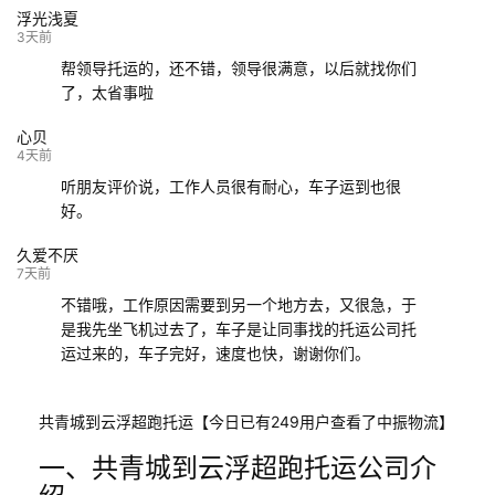
浮光浅夏
132****9952
成都
玉林
已发车
3天前
帮领导托运的，还不错，领导很满意，以后就找你们
了，太省事啦
心贝
4天前
听朋友评价说，工作人员很有耐心，车子运到也很
好。
久爱不厌
7天前
不错哦，工作原因需要到另一个地方去，又很急，于
是我先坐飞机过去了，车子是让同事找的托运公司托
运过来的，车子完好，速度也快，谢谢你们。
共青城到云浮超跑托运【今日已有249用户查看了中振物流】
一、共青城到云浮超跑托运公司介