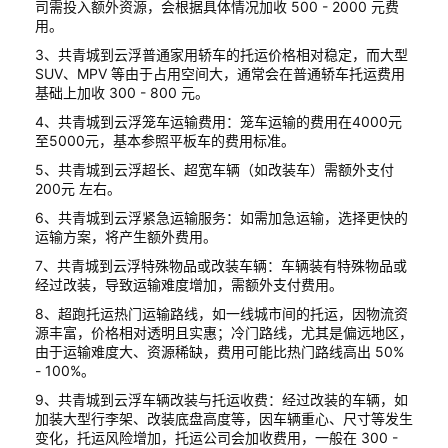
司需投入额外资源，会根据具体情况加收 500 - 2000 元费
用。
3、共青城到云浮普通家用轿车的托运价格相对稳定，而大型
SUV、MPV 等由于占用空间大，通常会在普通轿车托运费用
基础上加收 300 - 800 元。
4、共青城到云浮笼车运输费用：笼车运输的费用在4000元
至5000元，基本参照平板车的费用标准。
5、共青城到云浮超长、超宽车辆（如改装车）需额外支付
200元 左右。
6、共青城到云浮紧急运输服务：如需加急运输，选择更快的
运输方案，将产生额外费用。
7、共青城到云浮特殊物品或改装车辆：车辆装有特殊物品或
经过改装，导致运输难度增加，需额外支付费用。
8、超跑托运热门运输路线，如一线城市间的托运，因物流资
源丰富，价格相对透明且实惠；冷门路线，尤其是偏远地区，
由于运输难度大、资源稀缺，费用可能比热门路线高出 50%
- 100%。
9、共青城到云浮车辆改装与托运收费：经过改装的车辆，如
加装大型行李架、改装底盘高度等，因车辆重心、尺寸等发生
变化，托运风险增加，托运公司会加收费用，一般在 300 -