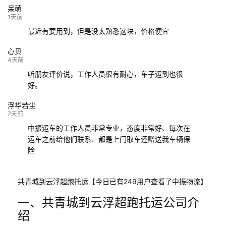
呆萌
132****9952
成都
玉林
已发车
1天前
最近有要用到，但是没太熟悉这块，价格便宜
心贝
4天前
听朋友评价说，工作人员很有耐心，车子运到也很
好。
浮华若尘
7天前
中振运车的工作人员非常专业，态度非常好、每次在
运车之前给他们联系、都是上门取车还赠送我车辆保
险
共青城到云浮超跑托运【今日已有249用户查看了中振物流】
一、共青城到云浮超跑托运公司介
绍