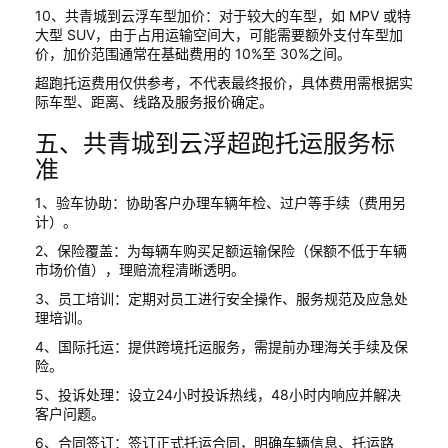
10、共青城到云浮车型加价：对于较大的车型，如 MPV 或特
大型 SUV，由于占用运输空间大，可能需要额外支付车型加
价，加价范围通常在基础费用的 10%至 30%之间。
超跑托运费用仅供参考，不代表最终报价，具体费用需根据实
际车型、距离、线路及服务报价确定。
五、共青城到云浮超跑托运服务标
准
1、验车协助：协助客户办理车辆年检、过户等手续（费用另
计）。
2、保险覆盖：为每辆车购买足额运输保险（保额不低于车辆
市场价值），理赔流程清晰透明。
3、员工培训：定期对员工进行安全操作、服务规范及应急处
理培训。
4、国际托运：提供跨境托运服务，需提前办理海关手续及保
险。
5、投诉处理：设立24小时投诉热线，48小时内响应并解决
客户问题。
6、合同签订：签订正式托运合同，明确车辆信息、托运路