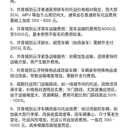
用。
3、共青城到云浮普通家用轿车的托运价格相对稳定，而大型
SUV、MPV 等由于占用空间大，通常会在普通轿车托运费用
基础上加收 300 - 800 元。
4、共青城到云浮笼车运输费用：笼车运输的费用在4000元
至5000元，基本参照平板车的费用标准。
5、共青城到云浮超长、超宽车辆（如改装车）需额外支付
200元 左右。
6、共青城到云浮紧急运输服务：如需加急运输，选择更快的
运输方案，将产生额外费用。
7、共青城到云浮特殊物品或改装车辆：车辆装有特殊物品或
经过改装，导致运输难度增加，需额外支付费用。
8、超跑托运热门运输路线，如一线城市间的托运，因物流资
源丰富，价格相对透明且实惠；冷门路线，尤其是偏远地区，
由于运输难度大、资源稀缺，费用可能比热门路线高出 50%
- 100%。
9、共青城到云浮车辆改装与托运收费：经过改装的车辆，如
加装大型行李架、改装底盘高度等，因车辆重心、尺寸等发生
变化，托运风险增加，托运公司会加收费用，一般在 300 -
1000 元，具体根据改装程度而定。