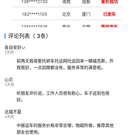
138****2730
海南
成都
查价成功
182****1105
北京
厦门
已发车
138****7926
重庆
合肥
等待发车
评论列表（ 3条）
139****9233
海口
成都
已发出
各自安好ぃ
132****9952
成都
玉林
已发车
2天前
前两天我哥委托轿车托运网托运回来一辆福克斯，外
观很好，一点刮蹭都没有，服务非常的满意呢。
心贝
3天前
听朋友评价说，工作人员很有耐心，车子运到也很
好。
北城不夏
4天前
中振运车的服务价格非常合理，物超所值，推荐其他
朋友也使用。