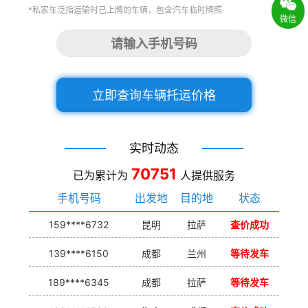
*私家车泛指运输时已上牌的车辆，包含汽车临时牌照
微信
立即查询车辆托运价格
实时动态
70751
已为累计为
人提供服务
手机号码
出发地
目的地
状态
159****6732
昆明
拉萨
查价成功
139****6150
成都
兰州
等待发车
189****6345
成都
拉萨
等待发车