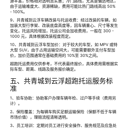
源丰富，价格相对透明且实惠；冷门路线，尤其是偏远地区，
由于运输难度大、资源稀缺，费用可能比热门路线高出 50%
- 100%。
9、共青城到云浮车辆改装与托运收费：经过改装的车辆，如
加装大型行李架、改装底盘高度等，因车辆重心、尺寸等发生
变化，托运风险增加，托运公司会加收费用，一般在 300 -
1000 元，具体根据改装程度而定。
10、共青城到云浮车型加价：对于较大的车型，如 MPV 或特
大型 SUV，由于占用运输空间大，可能需要额外支付车型加
价，加价范围通常在基础费用的 10%至 30%之间。
超跑托运费用仅供参考，不代表最终报价，具体费用需根据实
际车型、距离、线路及服务报价确定。
五、共青城到云浮超跑托运服务标
准
1、验车协助：协助客户办理车辆年检、过户等手续（费用另
计）。
2、保险覆盖：为每辆车购买足额运输保险（保额不低于车辆
市场价值），理赔流程清晰透明。
3、员工培训：定期对员工进行安全操作、服务规范及应急处