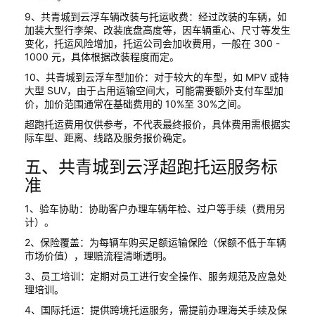
9、共青城到云浮车辆改装与托运收费：经过改装的车辆，如
加装大型行李架、改装底盘高度等，因车辆重心、尺寸等发生
变化，托运风险增加，托运公司会加收费用，一般在 300 -
1000 元，具体根据改装程度而定。
10、共青城到云浮车型加价：对于较大的车型，如 MPV 或特
大型 SUV，由于占用运输空间大，可能需要额外支付车型加
价，加价范围通常在基础费用的 10%至 30%之间。
超跑托运费用仅供参考，不代表最终报价，具体费用需根据实
际车型、距离、线路及服务报价确定。
五、共青城到云浮超跑托运服务标
准
1、验车协助：协助客户办理车辆年检、过户等手续（费用另
计）。
2、保险覆盖：为每辆车购买足额运输保险（保额不低于车辆
市场价值），理赔流程清晰透明。
3、员工培训：定期对员工进行安全操作、服务规范及应急处
理培训。
4、国际托运：提供跨境托运服务，需提前办理海关手续及保