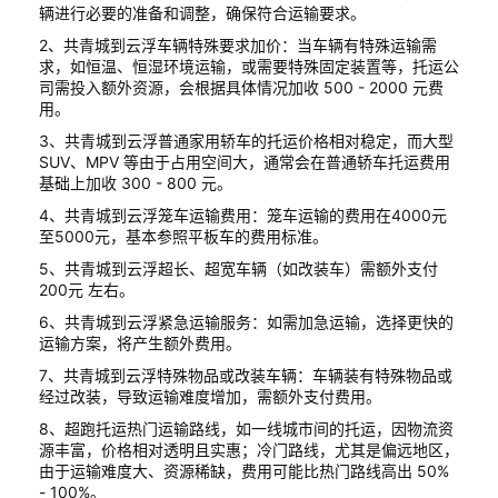
辆进行必要的准备和调整，确保符合运输要求。
2、共青城到云浮车辆特殊要求加价：当车辆有特殊运输需
求，如恒温、恒湿环境运输，或需要特殊固定装置等，托运公
司需投入额外资源，会根据具体情况加收 500 - 2000 元费
用。
3、共青城到云浮普通家用轿车的托运价格相对稳定，而大型
SUV、MPV 等由于占用空间大，通常会在普通轿车托运费用
基础上加收 300 - 800 元。
4、共青城到云浮笼车运输费用：笼车运输的费用在4000元
至5000元，基本参照平板车的费用标准。
5、共青城到云浮超长、超宽车辆（如改装车）需额外支付
200元 左右。
6、共青城到云浮紧急运输服务：如需加急运输，选择更快的
运输方案，将产生额外费用。
7、共青城到云浮特殊物品或改装车辆：车辆装有特殊物品或
经过改装，导致运输难度增加，需额外支付费用。
8、超跑托运热门运输路线，如一线城市间的托运，因物流资
源丰富，价格相对透明且实惠；冷门路线，尤其是偏远地区，
由于运输难度大、资源稀缺，费用可能比热门路线高出 50%
- 100%。