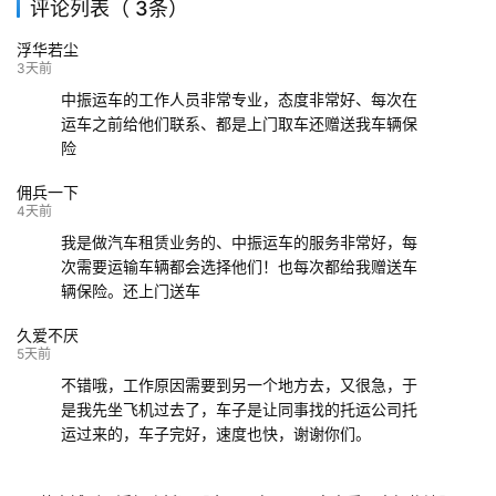
评论列表（ 3条）
139****9233
海口
成都
已发出
浮华若尘
132****9952
成都
玉林
已发车
3天前
中振运车的工作人员非常专业，态度非常好、每次在
运车之前给他们联系、都是上门取车还赠送我车辆保
险
佣兵一下
4天前
我是做汽车租赁业务的、中振运车的服务非常好，每
次需要运输车辆都会选择他们！也每次都给我赠送车
辆保险。还上门送车
久爱不厌
5天前
不错哦，工作原因需要到另一个地方去，又很急，于
是我先坐飞机过去了，车子是让同事找的托运公司托
运过来的，车子完好，速度也快，谢谢你们。