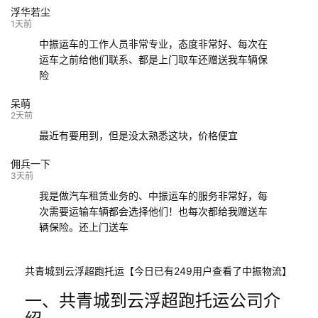
浮华若尘
132****9952
成都
玉林
已发车
1天前
中振运车的工作人员非常专业，态度非常好、每次在
运车之前给他们联系、都是上门取车还赠送我车辆保
险
呆萌
2天前
最近有要用到，但是没太熟悉这块，价格便宜
佣兵一下
3天前
我是做汽车租赁业务的、中振运车的服务非常好，每
次需要运输车辆都会选择他们！也每次都给我赠送车
辆保险。还上门送车
共青城到云浮超跑托运【今日已有249用户查看了中振物流】
一、共青城到云浮超跑托运公司介