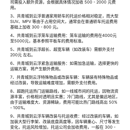
司需投入额外资源，会根据具体情况加收 500 - 2000 元费
用。
3、共青城到云浮普通家用轿车的托运价格相对稳定，而大型
SUV、MPV 等由于占用空间大，通常会在普通轿车托运费用
基础上加收 300 - 800 元。
4、共青城到云浮笼车运输费用：笼车运输的费用在4000元
至5000元，基本参照平板车的费用标准。
5、共青城到云浮超长、超宽车辆（如改装车）需额外支付
200元 左右。
6、共青城到云浮紧急运输服务：如需加急运输，选择更快的
运输方案，将产生额外费用。
7、共青城到云浮特殊物品或改装车辆：车辆装有特殊物品或
经过改装，导致运输难度增加，需额外支付费用。
8、超跑托运热门运输路线，如一线城市间的托运，因物流资
源丰富，价格相对透明且实惠；冷门路线，尤其是偏远地区，
由于运输难度大、资源稀缺，费用可能比热门路线高出 50%
- 100%。
9、共青城到云浮车辆改装与托运收费：经过改装的车辆，如
加装大型行李架、改装底盘高度等，因车辆重心、尺寸等发生
变化，托运风险增加，托运公司会加收费用，一般在 300 -