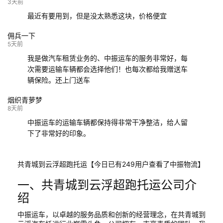
132****9952
成都
玉林
已发车
3天前
最近有要用到，但是没太熟悉这块，价格便宜
佣兵一下
5天前
我是做汽车租赁业务的、中振运车的服务非常好，每
次需要运输车辆都会选择他们！也每次都给我赠送车
辆保险。还上门送车
烟织青萝梦
8天前
中振运车的运输车辆都保持得非常干净整洁，给人留
下了非常好的印象。
共青城到云浮超跑托运【今日已有249用户查看了中振物流】
一、共青城到云浮超跑托运公司介
绍
中振运车，以卓越的服务品质和创新的经营理念，在共青城到