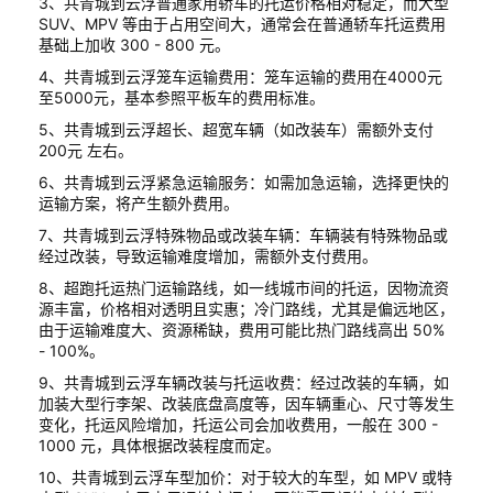
3、共青城到云浮普通家用轿车的托运价格相对稳定，而大型
SUV、MPV 等由于占用空间大，通常会在普通轿车托运费用
基础上加收 300 - 800 元。
4、共青城到云浮笼车运输费用：笼车运输的费用在4000元
至5000元，基本参照平板车的费用标准。
5、共青城到云浮超长、超宽车辆（如改装车）需额外支付
200元 左右。
6、共青城到云浮紧急运输服务：如需加急运输，选择更快的
运输方案，将产生额外费用。
7、共青城到云浮特殊物品或改装车辆：车辆装有特殊物品或
经过改装，导致运输难度增加，需额外支付费用。
8、超跑托运热门运输路线，如一线城市间的托运，因物流资
源丰富，价格相对透明且实惠；冷门路线，尤其是偏远地区，
由于运输难度大、资源稀缺，费用可能比热门路线高出 50%
- 100%。
9、共青城到云浮车辆改装与托运收费：经过改装的车辆，如
加装大型行李架、改装底盘高度等，因车辆重心、尺寸等发生
变化，托运风险增加，托运公司会加收费用，一般在 300 -
1000 元，具体根据改装程度而定。
10、共青城到云浮车型加价：对于较大的车型，如 MPV 或特