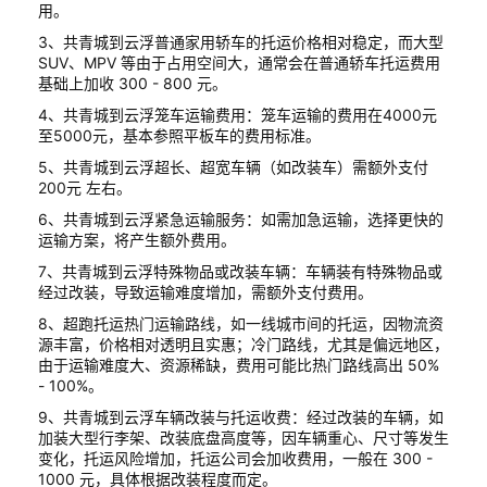
用。
3、共青城到云浮普通家用轿车的托运价格相对稳定，而大型
SUV、MPV 等由于占用空间大，通常会在普通轿车托运费用
基础上加收 300 - 800 元。
4、共青城到云浮笼车运输费用：笼车运输的费用在4000元
至5000元，基本参照平板车的费用标准。
5、共青城到云浮超长、超宽车辆（如改装车）需额外支付
200元 左右。
6、共青城到云浮紧急运输服务：如需加急运输，选择更快的
运输方案，将产生额外费用。
7、共青城到云浮特殊物品或改装车辆：车辆装有特殊物品或
经过改装，导致运输难度增加，需额外支付费用。
8、超跑托运热门运输路线，如一线城市间的托运，因物流资
源丰富，价格相对透明且实惠；冷门路线，尤其是偏远地区，
由于运输难度大、资源稀缺，费用可能比热门路线高出 50%
- 100%。
9、共青城到云浮车辆改装与托运收费：经过改装的车辆，如
加装大型行李架、改装底盘高度等，因车辆重心、尺寸等发生
变化，托运风险增加，托运公司会加收费用，一般在 300 -
1000 元，具体根据改装程度而定。