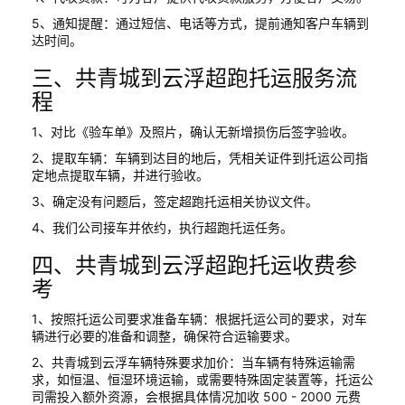
5、通知提醒：通过短信、电话等方式，提前通知客户车辆到
达时间。
三、共青城到云浮超跑托运服务流
程
1、对比《验车单》及照片，确认无新增损伤后签字验收。
2、提取车辆：车辆到达目的地后，凭相关证件到托运公司指
定地点提取车辆，并进行验收。
3、确定没有问题后，签定超跑托运相关协议文件。
4、我们公司接车并依约，执行超跑托运任务。
四、共青城到云浮超跑托运收费参
考
1、按照托运公司要求准备车辆：根据托运公司的要求，对车
辆进行必要的准备和调整，确保符合运输要求。
2、共青城到云浮车辆特殊要求加价：当车辆有特殊运输需
求，如恒温、恒湿环境运输，或需要特殊固定装置等，托运公
司需投入额外资源，会根据具体情况加收 500 - 2000 元费