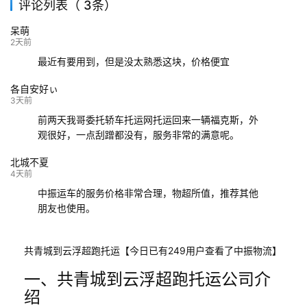
评论列表（ 3条）
139****9233
海口
成都
已发出
呆萌
132****9952
成都
玉林
已发车
2天前
最近有要用到，但是没太熟悉这块，价格便宜
各自安好ぃ
3天前
前两天我哥委托轿车托运网托运回来一辆福克斯，外
观很好，一点刮蹭都没有，服务非常的满意呢。
北城不夏
4天前
中振运车的服务价格非常合理，物超所值，推荐其他
朋友也使用。
共青城到云浮超跑托运【今日已有249用户查看了中振物流】
一、共青城到云浮超跑托运公司介
绍